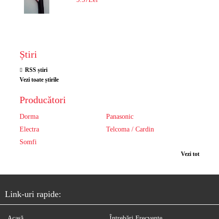
Știri
RSS știri
Vezi toate știrile
Producători
Dorma
Panasonic
Electra
Telcoma / Cardin
Somfi
Vezi tot
Link-uri rapide:
Acasă
Întrebări Frecvente