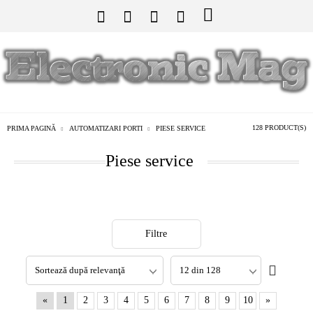
128 PRODUCT(S)
PRIMA PAGINĂ
AUTOMATIZARI PORTI
PIESE SERVICE
Piese service
Filtre
«
1
2
3
4
5
6
7
8
9
10
»