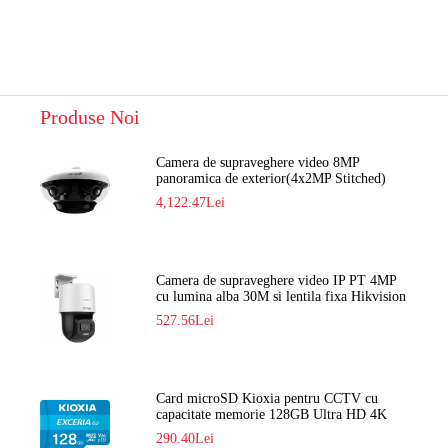
Produse Noi
Camera de supraveghere video 8MP
panoramica de exterior(4x2MP Stitched)
Navaio NGC-7482PR
4,122.47Lei
Camera de supraveghere video IP PT 4MP
cu lumina alba 30M si lentila fixa Hikvision
DS-2DE2C400SCG-E F1
527.56Lei
Card microSD Kioxia pentru CCTV cu
capacitate memorie 128GB Ultra HD 4K
LMEX2L128GG2
290.40Lei