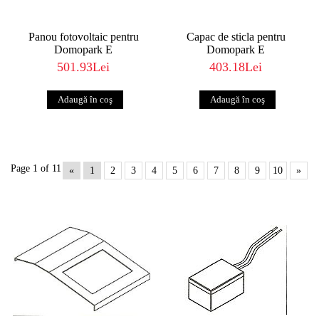
Panou fotovoltaic pentru
Capac de sticla pentru
Domopark E
Domopark E
501.93Lei
403.18Lei
Page 1 of 11
«
1
2
3
4
5
6
7
8
9
10
»