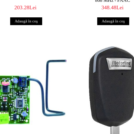
868 MHz - FAAC
203.28Lei
348.48Lei