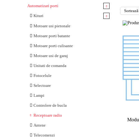
Automatizari porti
Kituri
Kituri pentru porti batante
Motoare usi pietonale
Kituri pentru porti culisante
Motoare porti batante
Kituri pentru usi de garaj
Motoare porti culisante
Comenzi radio
Motoare usi de garaj
Kituri pentru porti pietonale
Unitati de comanda
Fotocelule
Selectoare
Lampi
Controlere de bucla
Receptoare radio
Modul
Antene
Telecomenzi