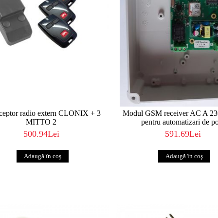
eceptor radio extern CLONIX + 3
Modul GSM receiver AC A 2
MITTO 2
pentru automatizari de po
500.94Lei
591.69Lei