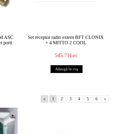
GSM ASC
Set receptor radio extern BFT CLONIX
 porti
+ 4 MITTO 2 COOL
545.71Lei
«
1
2
3
4
5
6
»