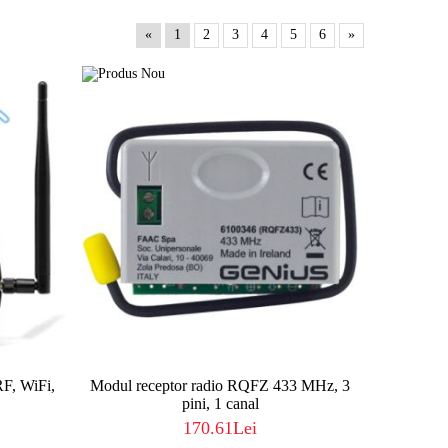
«
1
2
3
4
5
6
»
RF, WiFi,
Modul receptor radio RQFZ 433 MHz, 3
pini, 1 canal
170.61Lei