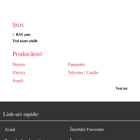
Știri
RSS știri
Vezi toate știrile
Producători
Dorma
Panasonic
Electra
Telcoma / Cardin
Somfi
Vezi tot
Link-uri rapide:
Acasă
Întrebări Frecvente