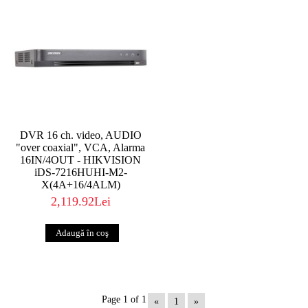
DVR 16 ch. video, AUDIO
"over coaxial", VCA, Alarma
16IN/4OUT - HIKVISION
iDS-7216HUHI-M2-
X(4A+16/4ALM)
2,119.92Lei
Page 1 of 1
«
1
»