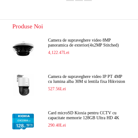
Produse Noi
Camera de supraveghere video 8MP
panoramica de exterior(4x2MP Stitched)
Navaio NGC-7482PR
4,122.47Lei
Camera de supraveghere video IP PT 4MP
cu lumina alba 30M si lentila fixa Hikvision
DS-2DE2C400SCG-E F1
527.56Lei
Card microSD Kioxia pentru CCTV cu
capacitate memorie 128GB Ultra HD 4K
LMEX2L128GG2
290.40Lei