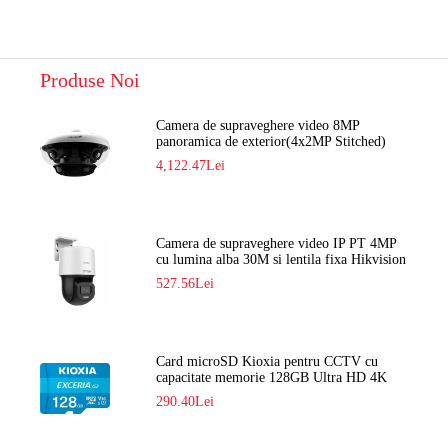
Produse Noi
Camera de supraveghere video 8MP
panoramica de exterior(4x2MP Stitched)
Navaio NGC-7482PR
4,122.47Lei
Camera de supraveghere video IP PT 4MP
cu lumina alba 30M si lentila fixa Hikvision
DS-2DE2C400SCG-E F1
527.56Lei
Card microSD Kioxia pentru CCTV cu
capacitate memorie 128GB Ultra HD 4K
LMEX2L128GG2
290.40Lei