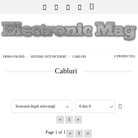
0 PRODUCT(S)
PRIMA PAGINĂ
SISTEME ANTI INCENDIU
CABLURI
Cabluri
«
1
»
Page 1 of 1
«
1
»