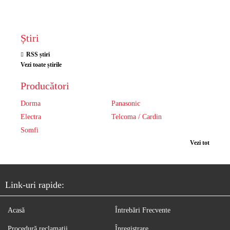
Știri
RSS știri
Vezi toate știrile
Producători
Dorma
Panasonic
Electra
Telcoma / Cardin
Somfi
Vezi tot
Link-uri rapide:
Acasă
Întrebări Frecvente
Procedură reclamaţii
Înregistrare