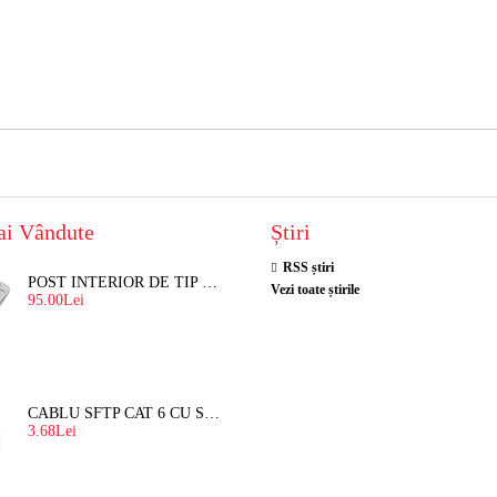
ai Vândute
Știri
RSS știri
POST INTERIOR DE TIP TELEFON RESEL, T8018 PENTRU INTERFON DE BLOC
Vezi toate știrile
95.00Lei
CABLU SFTP CAT 6 CU SUFA, DE EXTERIOR 8 FIRE X 0,56 MM
3.68Lei