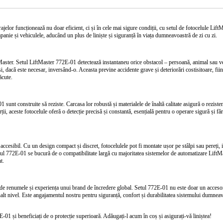
elor funcționează nu doar eficient, ci și în cele mai sigure condiții, cu setul de fotocelule
Lift
anie și vehiculele, aducând un plus de liniște și siguranță în viața dumneavoastră de zi cu zi.
aster. Setul LiftMaster 772E-01 detectează instantaneu orice obstacol – persoană, animal sau vehi
și, dacă este necesar, inversând-o. Aceasta previne accidente grave și deteriorări costisitoare, fii
ăcute.
01
sunt construite să reziste. Carcasa lor robustă și materialele de înaltă calitate asigură o
reziste
ții, aceste fotocelule oferă o
detecție precisă și constantă
, esențială pentru o operare sigură și fă
 accesibil. Cu un
design compact și discret
, fotocelulele pot fi montate ușor pe stâlpi sau pereți
elul 772E-01 se bucură de o
compatibilitate largă
cu majoritatea sistemelor de automatizare LiftMas
t.
 de renumele și experiența unui brand de încredere global. Setul 772E-01 nu este doar un accesor
 înalt nivel. Este angajamentul nostru pentru siguranță, confort și durabilitatea sistemului dumn
2E-01
și beneficiați de o protecție superioară. Adăugați-l acum în coș și asigurați-vă liniștea!