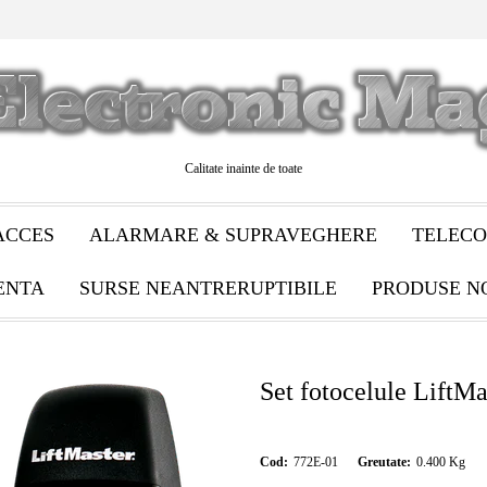
Calitate inainte de toate
ACCES
ALARMARE & SUPRAVEGHERE
TELECO
ENTA
SURSE NEANTRERUPTIBILE
PRODUSE N
Set fotocelule LiftM
Cod:
772E-01
Greutate:
0.400
Kg