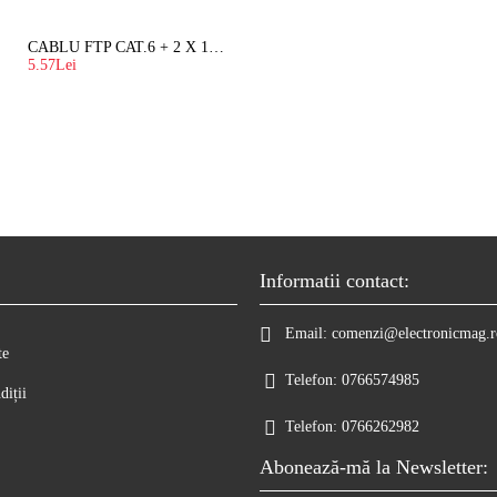
CABLU FTP CAT.6 + 2 X 1.5 MM2 ( LITAT ) CU SUFA
5.57Lei
Informatii contact:
Email:
comenzi@electronicmag.r
te
Telefon:
0766574985
diții
Telefon:
0766262982
Abonează-mă la Newsletter: