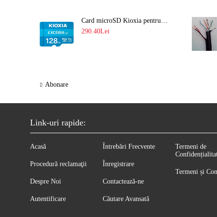
Card microSD Kioxia pentru CCTV cu capacitate memorie 128GB Ultra HD 4K LMEX2L128GG2
290.40Lei
Abonare
Link-uri rapide:
Acasă
Întrebări Frecvente
Termeni de
Confidențialita
Procedură reclamaţii
Înregistrare
Termeni și Con
Despre Noi
Contactează-ne
Autentificare
Căutare Avansată