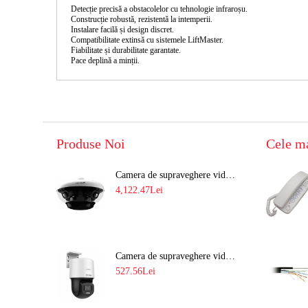
Detecție precisă a obstacolelor
cu tehnologie infraroșu.
Construcție robustă
, rezistentă la intemperii.
Instalare facilă
și design discret.
Compatibilitate extinsă
cu sistemele LiftMaster.
Fiabilitate și durabilitate
garantate.
Pace deplină a minții
.
Produse Noi
Cele m
Camera de supraveghere video 8MP panoramica de exterior(4x2MP Stitched) Navaio NGC-7482PR
4,122.47Lei
Camera de supraveghere video IP PT 4MP cu lumina alba 30M si lentila fixa Hikvision DS-2DE2C400SCG-E F1
527.56Lei