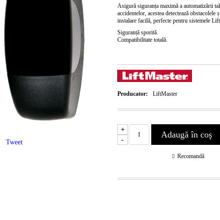
Asigură siguranța maximă a automatizării tal
accidentelor, acestea detectează obstacolele și
instalare facilă, perfecte pentru sistemele L
Siguranță
sporită.
Compatibilitate
totală.
Producator:
LiftMaster
+
-
Tweet
Recomandă