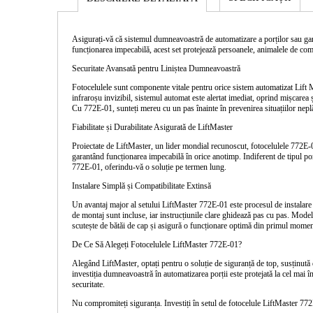
Asigurați-vă că sistemul dumneavoastră de automatizare a porților sau garaj
funcționarea impecabilă, acest set protejează persoanele, animalele de comp
Securitate Avansată pentru Liniștea Dumneavoastră
Fotocelulele sunt componente vitale pentru orice sistem automatizat Lift M
infraroșu invizibil, sistemul automat este alertat imediat, oprind mișcarea 
Cu 772E-01, sunteți mereu cu un pas înainte în prevenirea situațiilor nepl
Fiabilitate și Durabilitate Asigurată de LiftMaster
Proiectate de LiftMaster, un lider mondial recunoscut, fotocelulele
772E-
garantând funcționarea impecabilă în orice anotimp. Indiferent de tipul por
772E-01, oferindu-vă o soluție pe termen lung.
Instalare Simplă și Compatibilitate Extinsă
Un avantaj major al setului LiftMaster 772E-01 este procesul de instalare
de montaj sunt incluse, iar instrucțiunile clare ghidează pas cu pas. Mod
scutește de bătăi de cap și asigură o funcționare optimă din primul momen
De Ce Să Alegeți Fotocelulele LiftMaster 772E-01?
Alegând LiftMaster, optați pentru o soluție de siguranță de top, susținută
investiția dumneavoastră în automatizarea porții este protejată la cel mai
securitate.
Nu compromiteți siguranța. Investiți în setul de fotocelule
LiftMaster 77