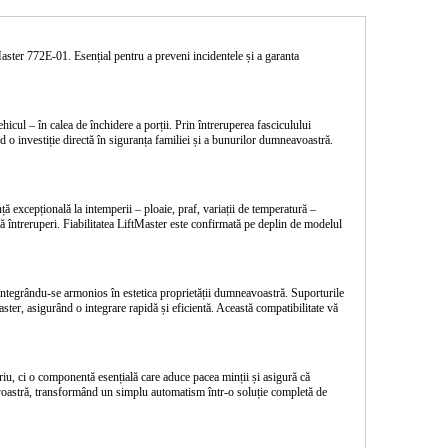
Master 772E-01
. Esențial pentru a preveni incidentele și a garanta
cul – în calea de închidere a porții. Prin întreruperea fasciculului
nd o investiție directă în siguranța familiei și a bunurilor dumneavoastră.
nță excepțională la intemperii
– ploaie, praf, variații de temperatură –
ră întreruperi. Fiabilitatea LiftMaster este confirmată pe deplin de modelul
, integrându-se armonios în estetica proprietății dumneavoastră. Suporturile
ter, asigurând o integrare rapidă și eficientă. Această compatibilitate vă
iu, ci o componentă esențială care aduce pacea minții și asigură că
eavoastră, transformând un simplu automatism într-o soluție completă de