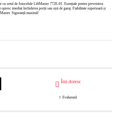
e cu setul de
fotocelule LiftMaster 772E-01
. Esențiale pentru prevenirea
 opresc imediat închiderea porții sau ușii de garaj. Fiabilitate superioară și
iftMaster. Siguranță maximă!
Îmi doresc
Evaluează