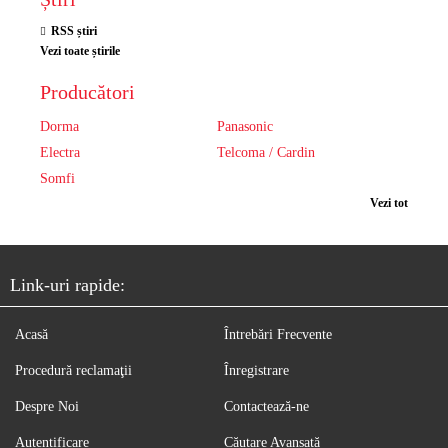
RSS știri
Vezi toate știrile
Producători
Dorma
Panasonic
Electra
Telcoma / Cardin
Somfi
Vezi tot
Link-uri rapide:
Acasă
Întrebări Frecvente
Procedură reclamaţii
Înregistrare
Despre Noi
Contactează-ne
Autentificare
Căutare Avansată