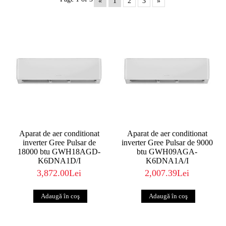
«
1
2
3
»
Aparat de aer conditionat
Aparat de aer conditionat
inverter Gree Pulsar de
inverter Gree Pulsar de 9000
18000 btu GWH18AGD-
btu GWH09AGA-
K6DNA1D/I
K6DNA1A/I
3,872.00Lei
2,007.39Lei