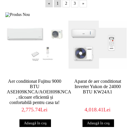
«
1
2
3
»
Aer conditionat Fujitsu 9000
Aparat de aer conditionat
BTU
Inverter Yukon de 24000
ASEH09KNCA/AOEH09KNCA
BTU KW24A1
, răcoare eficientă și
confortabilă pentru casa ta!
2,775.74Lei
4,018.41Lei