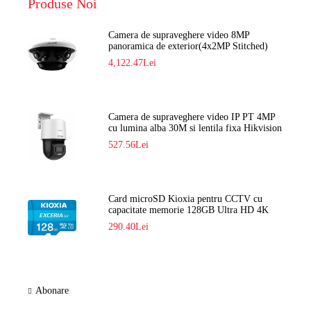
Produse Noi
Camera de supraveghere video 8MP
panoramica de exterior(4x2MP Stitched)
Navaio NGC-7482PR
4,122.47Lei
Camera de supraveghere video IP PT 4MP
cu lumina alba 30M si lentila fixa Hikvision
DS-2DE2C400SCG-E F1
527.56Lei
Card microSD Kioxia pentru CCTV cu
capacitate memorie 128GB Ultra HD 4K
LMEX2L128GG2
290.40Lei
Abonare