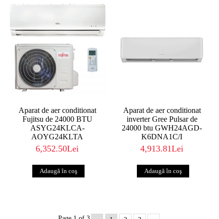
Aparat de aer conditionat
Aparat de aer conditionat
Fujitsu de 24000 BTU
inverter Gree Pulsar de
ASYG24KLCA-
24000 btu GWH24AGD-
AOYG24KLTA
K6DNA1C/I
6,352.50Lei
4,913.81Lei
Page 1 of 3