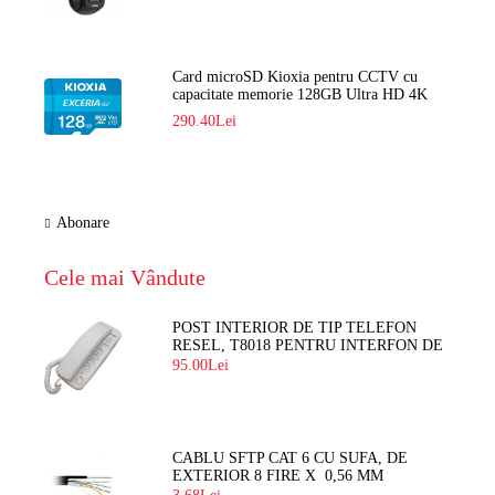
Card microSD Kioxia pentru CCTV cu
capacitate memorie 128GB Ultra HD 4K
LMEX2L128GG2
290.40Lei
Abonare
Cele mai Vândute
POST INTERIOR DE TIP TELEFON
RESEL, T8018 PENTRU INTERFON DE
BLOC
95.00Lei
CABLU SFTP CAT 6 CU SUFA, DE
EXTERIOR 8 FIRE X 0,56 MM