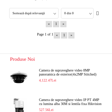
«
1
»
Page 1 of 1
«
1
»
Produse Noi
Camera de supraveghere video 8MP
panoramica de exterior(4x2MP Stitched)
Navaio NGC-7482PR
4,122.47Lei
Camera de supraveghere video IP PT 4MP
cu lumina alba 30M si lentila fixa Hikvision
DS-2DE2C400SCG-E F1
527.56Lei