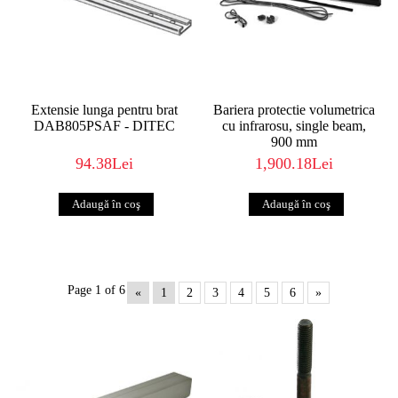
Extensie lunga pentru brat
Bariera protectie volumetrica
DAB805PSAF - DITEC
cu infrarosu, single beam,
900 mm
94.38Lei
1,900.18Lei
Page 1 of 6
«
1
2
3
4
5
6
»