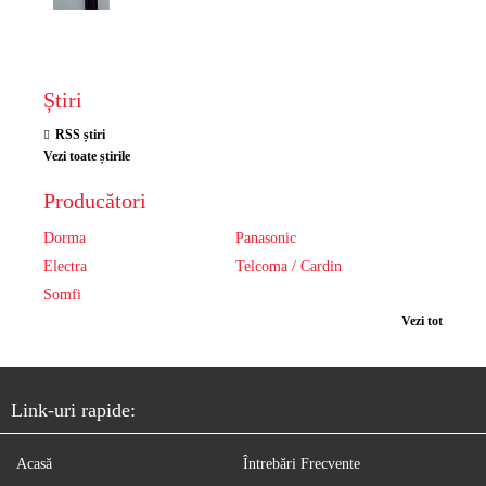
Știri
RSS știri
Vezi toate știrile
Producători
Dorma
Panasonic
Electra
Telcoma / Cardin
Somfi
Vezi tot
Link-uri rapide:
Acasă
Întrebări Frecvente