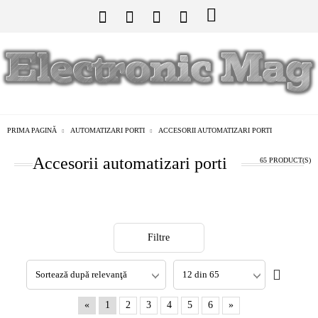
PRIMA PAGINĂ
AUTOMATIZARI PORTI
ACCESORII AUTOMATIZARI PORTI
Accesorii automatizari porti
65 PRODUCT(S)
Filtre
«
1
2
3
4
5
6
»