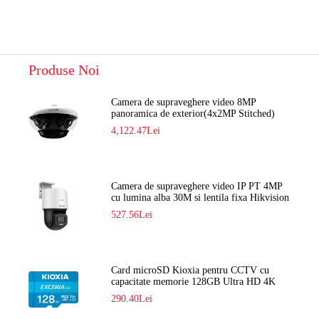
Produse Noi
Camera de supraveghere video 8MP
panoramica de exterior(4x2MP Stitched)
Navaio NGC-7482PR
4,122.47Lei
Camera de supraveghere video IP PT 4MP
cu lumina alba 30M si lentila fixa Hikvision
DS-2DE2C400SCG-E F1
527.56Lei
Card microSD Kioxia pentru CCTV cu
capacitate memorie 128GB Ultra HD 4K
LMEX2L128GG2
290.40Lei