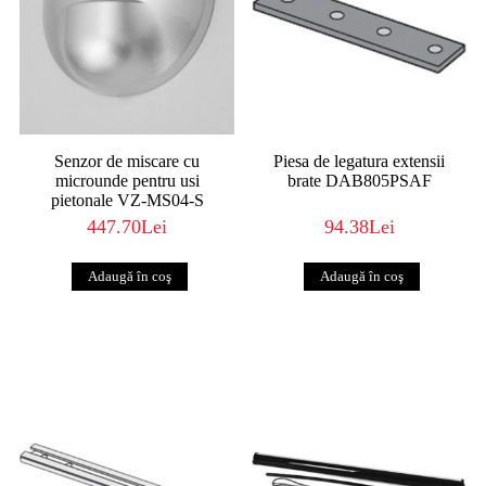
Senzor de miscare cu
Piesa de legatura extensii
microunde pentru usi
brate DAB805PSAF
pietonale VZ-MS04-S
447.70Lei
94.38Lei