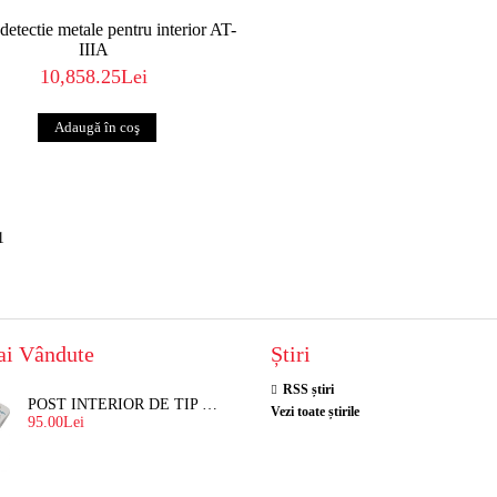
detectie metale pentru interior AT-
IIIA
10,858.25Lei
1
ai Vândute
Știri
RSS știri
POST INTERIOR DE TIP TELEFON RESEL, T8018 PENTRU INTERFON DE BLOC
Vezi toate știrile
95.00Lei