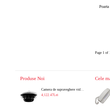
Poarta 
Page 1 of 
Produse Noi
Cele m
Camera de supraveghere video 8MP panoramica de exterior(4x2MP Stitched) Navaio NGC-7482PR
4,122.47Lei