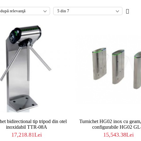
et bidirectional tip tripod din otel
Turnichet HG02 inox cu geam
inoxidabil TTR-08A
configurabile HG02 GL
17,218.81Lei
15,543.38Lei