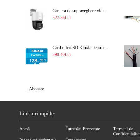
Camera de supraveghere video IP PT 4MP cu lumina alba 30M si lentila fixa Hikvision DS-2DE2C400SCG-E F1
527.56Lei
Card microSD Kioxia pentru CCTV cu capacitate memorie 128GB Ultra HD 4K LMEX2L128GG2
290.40Lei
Abonare
Link-uri rapide:
Acasă
Întrebări Frecvente
Termeni de
Confidențialita