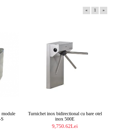
«
1
»
, module
Turnichet inox bidirectional cu bare otel
-S
inox 500E
9,750.62Lei