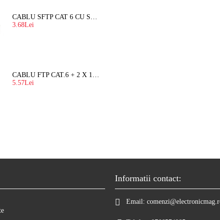
CABLU SFTP CAT 6 CU SUFA, DE EXTERIOR 8 FIRE X 0,56 MM
3.68Lei
CABLU FTP CAT.6 + 2 X 1.5 MM2 ( LITAT ) CU SUFA
5.57Lei
Informatii contact:
Email:
comenzi@electronicmag.r
te