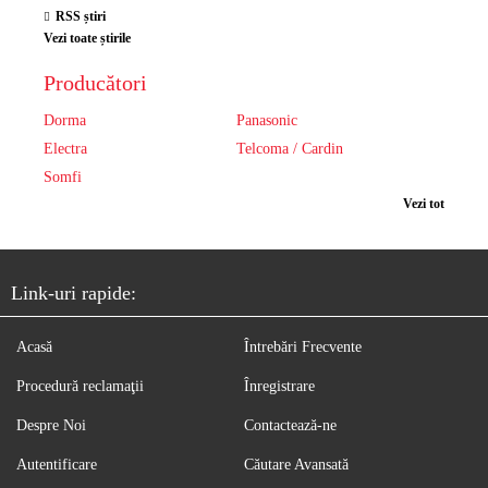
RSS știri
Vezi toate știrile
Producători
Dorma
Panasonic
Electra
Telcoma / Cardin
Somfi
Vezi tot
Link-uri rapide:
Acasă
Întrebări Frecvente
Procedură reclamaţii
Înregistrare
Despre Noi
Contactează-ne
Autentificare
Căutare Avansată