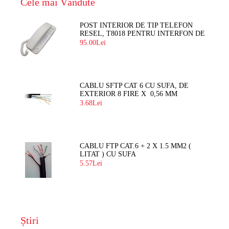
Cele mai Vândute
POST INTERIOR DE TIP TELEFON
RESEL, T8018 PENTRU INTERFON DE
BLOC
95.00Lei
CABLU SFTP CAT 6 CU SUFA, DE
EXTERIOR 8 FIRE X 0,56 MM
3.68Lei
CABLU FTP CAT.6 + 2 X 1.5 MM2 (
LITAT ) CU SUFA
5.57Lei
Știri