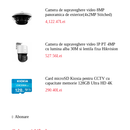
Camera de supraveghere video 8MP
panoramica de exterior(4x2MP Stitched)
Navaio NGC-7482PR
4,122.47Lei
Camera de supraveghere video IP PT 4MP
cu lumina alba 30M si lentila fixa Hikvision
DS-2DE2C400SCG-E F1
527.56Lei
Card microSD Kioxia pentru CCTV cu
capacitate memorie 128GB Ultra HD 4K
LMEX2L128GG2
290.40Lei
Abonare