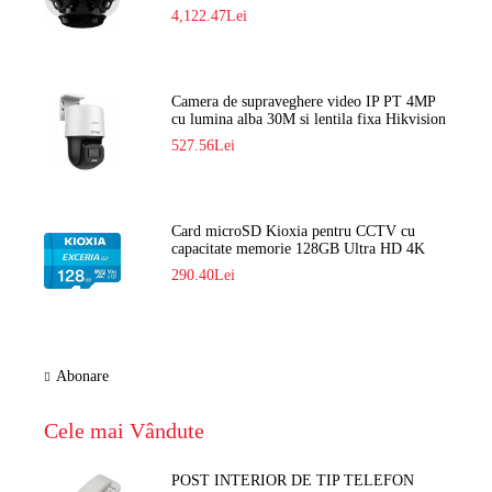
Navaio NGC-7482PR
4,122.47Lei
Camera de supraveghere video IP PT 4MP
cu lumina alba 30M si lentila fixa Hikvision
DS-2DE2C400SCG-E F1
527.56Lei
Card microSD Kioxia pentru CCTV cu
capacitate memorie 128GB Ultra HD 4K
LMEX2L128GG2
290.40Lei
Abonare
Cele mai Vândute
POST INTERIOR DE TIP TELEFON