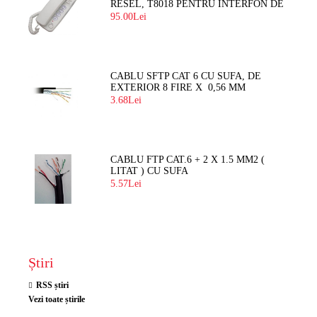
RESEL, T8018 PENTRU INTERFON DE
BLOC
95.00Lei
CABLU SFTP CAT 6 CU SUFA, DE
EXTERIOR 8 FIRE X 0,56 MM
3.68Lei
CABLU FTP CAT.6 + 2 X 1.5 MM2 (
LITAT ) CU SUFA
5.57Lei
Știri
RSS știri
Vezi toate știrile