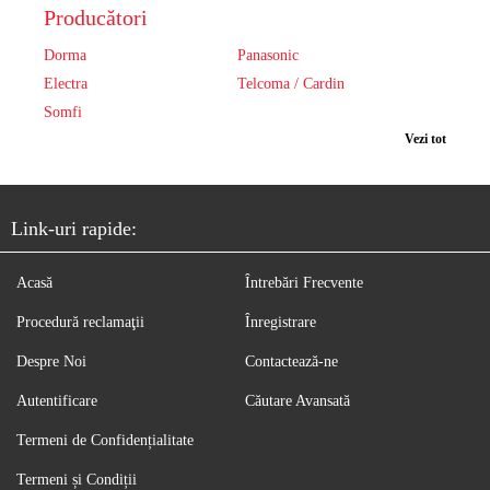
Producători
Dorma
Panasonic
Electra
Telcoma / Cardin
Somfi
Vezi tot
Link-uri rapide:
Acasă
Întrebări Frecvente
Procedură reclamaţii
Înregistrare
Despre Noi
Contactează-ne
Autentificare
Căutare Avansată
Termeni de Confidențialitate
Termeni și Condiții