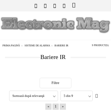
9 PRODUCT(S)
PRIMA PAGINĂ
SISTEME DE ALARMA
BARIERE IR
Bariere IR
Filtre
«
1
»