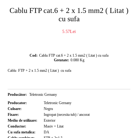
Cablu FTP cat.6 + 2 x 1.5 mm2 ( Litat )
cu sufa
5.57Lei
Cod:
Cablu FTP cat.6 + 2 x 1.5 mm2 ( Litat ) cu sufa
Greutate:
0.080
Kg
Cablu FTP + 2 x 1.5 mm2 ( Litat ) cu sufa
Producător:
Teletronic Gernany
Producator:
Teletronic Gernany
Culoare:
Negru
Fixare:
Ingropat (necesita tub) / ancorat
Mediu de utilizare:
Exterior
Conductor:
Masiv + Litat
Cu sufa metalica:
DA
Cablu combinat:
FTP + 2x1,5