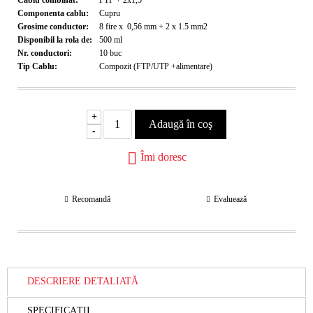
Componenta cablu:
Cupru
Grosime conductor:
8 fire x 0,56 mm + 2 x 1.5 mm2
Disponibil la rola de:
500
ml
Nr. conductori:
10
buc
Tip Cablu:
Compozit (FTP/UTP +alimentare)
+
-
Îmi doresc
Recomandă
Evaluează
DESCRIERE DETALIATĂ
SPECIFICAȚII