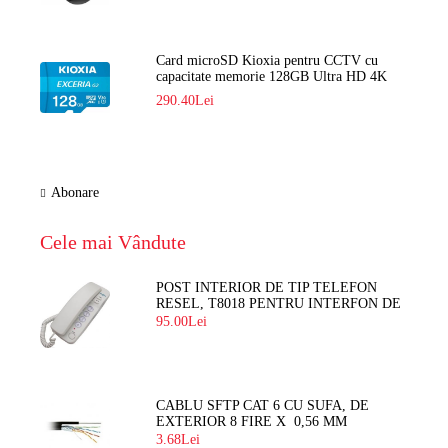
Card microSD Kioxia pentru CCTV cu
capacitate memorie 128GB Ultra HD 4K
LMEX2L128GG2
290.40Lei
Abonare
Cele mai Vândute
POST INTERIOR DE TIP TELEFON
RESEL, T8018 PENTRU INTERFON DE
BLOC
95.00Lei
CABLU SFTP CAT 6 CU SUFA, DE
EXTERIOR 8 FIRE X 0,56 MM
3.68Lei