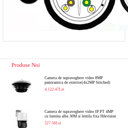
Produse Noi
Camera de supraveghere video 8MP
panoramica de exterior(4x2MP Stitched)
Navaio NGC-7482PR
4,122.47Lei
Camera de supraveghere video IP PT 4MP
cu lumina alba 30M si lentila fixa Hikvision
DS-2DE2C400SCG-E F1
527.56Lei