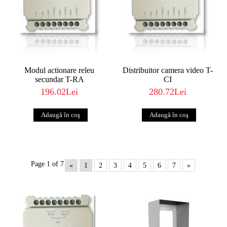
Modul actionare releu
Distribuitor camera video T-
secundar T-RA
CI
196.02Lei
280.72Lei
Page 1 of 7
«
1
2
3
4
5
6
7
»