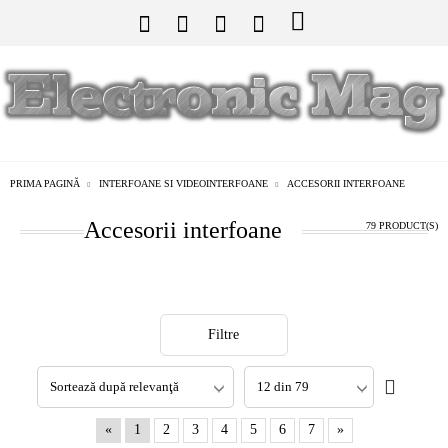
PRIMA PAGINĂ
INTERFOANE SI VIDEOINTERFOANE
ACCESORII INTERFOANE
Accesorii interfoane
79 PRODUCT(S)
Filtre
«
1
2
3
4
5
6
7
»