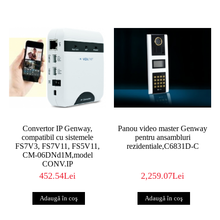
Convertor IP Genway,
Panou video master Genway
compatibil cu sistemele
pentru ansambluri
FS7V3, FS7V11, FS5V11,
rezidentiale,C6831D-C
CM-06DNd1M,model
CONV.IP
452.54Lei
2,259.07Lei