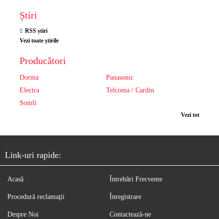
Știri
RSS știri
Vezi toate știrile
Producători
Dorma
Panasonic
Electra
Telcoma / Cardin
Somfi
Vezi tot
Link-uri rapide:
Acasă
Întrebări Frecvente
Procedură reclamaţii
Înregistrare
Despre Noi
Contactează-ne