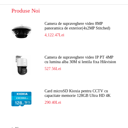
Produse Noi
Camera de supraveghere video 8MP
panoramica de exterior(4x2MP Stitched)
Navaio NGC-7482PR
4,122.47Lei
Camera de supraveghere video IP PT 4MP
cu lumina alba 30M si lentila fixa Hikvision
DS-2DE2C400SCG-E F1
527.56Lei
Card microSD Kioxia pentru CCTV cu
capacitate memorie 128GB Ultra HD 4K
LMEX2L128GG2
290.40Lei