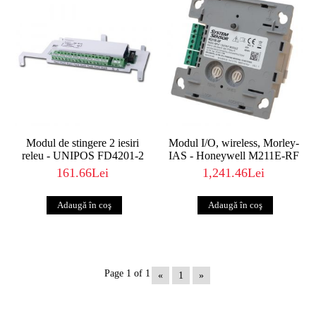
Modul de stingere 2 iesiri
Modul I/O, wireless, Morley-
releu - UNIPOS FD4201-2
IAS - Honeywell M211E-RF
161.66Lei
1,241.46Lei
Page 1 of 1
«
1
»