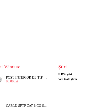
ai Vândute
Știri
RSS știri
POST INTERIOR DE TIP TELEFON RESEL, T8018 PENTRU INTERFON DE BLOC
Vezi toate știrile
95.00Lei
CABLU SFTP CAT 6 CU SUFA, DE EXTERIOR 8 FIRE X 0,56 MM