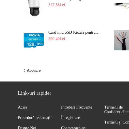
527.56Lei
Card microSD Kioxia pentru CCTV cu capacitate memorie 128GB Ultra HD 4K LMEX2L128GG2
290.40Lei
Abonare
Link-uri rapide:
Acasă
Întrebări Frecvente
Termeni de
Confidențialita
Procedură reclamaţii
Înregistrare
Termeni și Con
Despre Noi
Contactează-ne