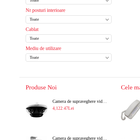
Incuietoare de hotel
Transformatoare
Nr posturi interioare
Accesorii incuietori
Softuri alarme
Incuietori mecanice
Cablat
Incuietori biometrice rezidentiale
Incuietori pentru dulapuri/vestiare
Mediu de utilizare
Produse Noi
Cele m
Camera de supraveghere video 8MP panoramica de exterior(4x2MP Stitched) Navaio NGC-7482PR
4,122.47Lei
Camera de supraveghere video IP PT 4MP cu lumina alba 30M si lentila fixa Hikvision DS-2DE2C400SCG-E F1