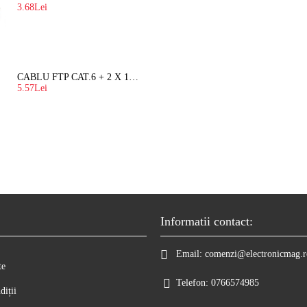
3.68Lei
CABLU FTP CAT.6 + 2 X 1.5 MM2 ( LITAT ) CU SUFA
5.57Lei
Informatii contact:
Email:
comenzi@electronicmag.r
te
Telefon:
0766574985
diții