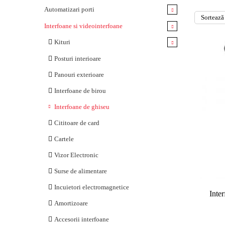
Automatizari porti
Kituri
Interfoane si videointerfoane
Kituri pentru porti batante
Motoare usi pietonale
Kituri
Kituri pentru porti culisante
Motoare porti batante
Interfoane pentru vile
Posturi interioare
Kituri pentru usi de garaj
Motoare porti culisante
Videointerfoane pentru vile
Panouri exterioare
Comenzi radio
Motoare usi de garaj
Interfoane pentru blocuri
Interfoane de birou
Kituri pentru porti pietonale
Unitati de comanda
Videointerfoane pentru blocuri
Interfoane de ghiseu
Fotocelule
Cititoare de card
Selectoare
Cartele
Lampi
Vizor Electronic
Controlere de bucla
Surse de alimentare
Receptoare radio
Incuietori electromagnetice
Inte
Antene
Amortizoare
Telecomenzi
Accesorii interfoane