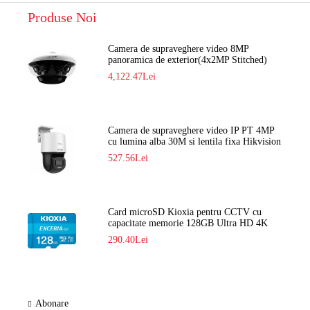
Produse Noi
Camera de supraveghere video 8MP
panoramica de exterior(4x2MP Stitched)
Navaio NGC-7482PR
4,122.47Lei
Camera de supraveghere video IP PT 4MP
cu lumina alba 30M si lentila fixa Hikvision
DS-2DE2C400SCG-E F1
527.56Lei
Card microSD Kioxia pentru CCTV cu
capacitate memorie 128GB Ultra HD 4K
LMEX2L128GG2
290.40Lei
Abonare