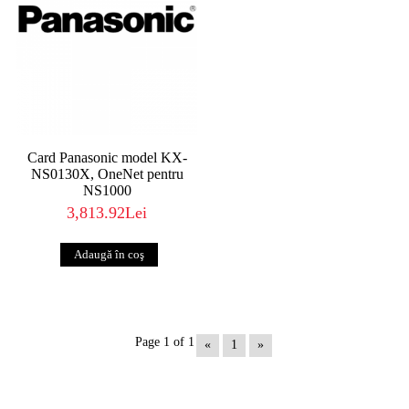
Card Panasonic model KX-
NS0130X, OneNet pentru
NS1000
3,813.92Lei
Page 1 of 1
«
1
»