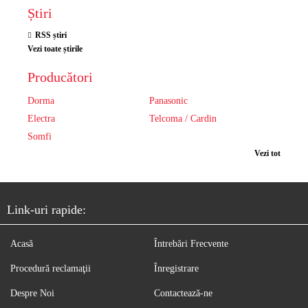
Știri
RSS știri
Vezi toate știrile
Producători
Dorma
Panasonic
Electra
Telcoma / Cardin
Somfi
Vezi tot
Link-uri rapide:
Acasă
Întrebări Frecvente
Procedură reclamaţii
Înregistrare
Despre Noi
Contactează-ne