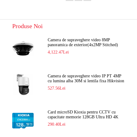
Produse Noi
Camera de supraveghere video 8MP
panoramica de exterior(4x2MP Stitched)
Navaio NGC-7482PR
4,122.47Lei
Camera de supraveghere video IP PT 4MP
cu lumina alba 30M si lentila fixa Hikvision
DS-2DE2C400SCG-E F1
527.56Lei
Card microSD Kioxia pentru CCTV cu
capacitate memorie 128GB Ultra HD 4K
LMEX2L128GG2
290.40Lei