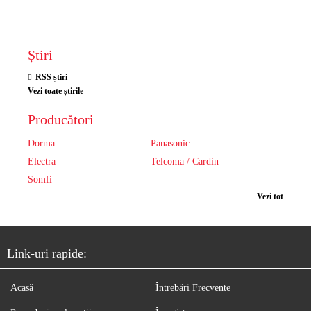
Știri
RSS știri
Vezi toate știrile
Producători
Dorma
Panasonic
Electra
Telcoma / Cardin
Somfi
Vezi tot
Link-uri rapide:
Acasă
Întrebări Frecvente