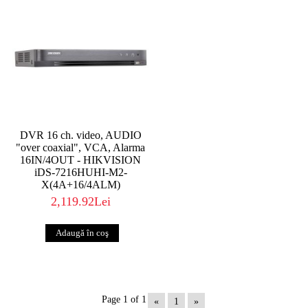
DVR 16 ch. video, AUDIO
"over coaxial", VCA, Alarma
16IN/4OUT - HIKVISION
iDS-7216HUHI-M2-
X(4A+16/4ALM)
2,119.92Lei
Page 1 of 1
«
1
»