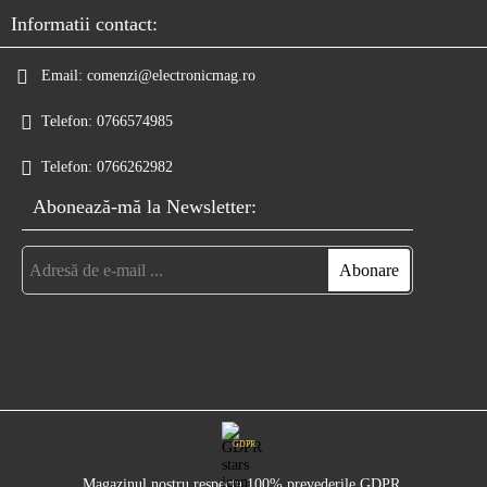
Informatii contact:
Email:
comenzi@electronicmag.ro
Telefon:
0766574985
Telefon:
0766262982
Abonează-mă la Newsletter:
GDPR
Magazinul nostru respecta 100% prevederile GDPR.