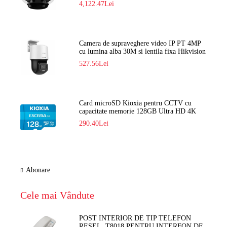
4,122.47Lei
Camera de supraveghere video IP PT 4MP
cu lumina alba 30M si lentila fixa Hikvision
DS-2DE2C400SCG-E F1
527.56Lei
Card microSD Kioxia pentru CCTV cu
capacitate memorie 128GB Ultra HD 4K
LMEX2L128GG2
290.40Lei
Abonare
Cele mai Vândute
POST INTERIOR DE TIP TELEFON
RESEL, T8018 PENTRU INTERFON DE