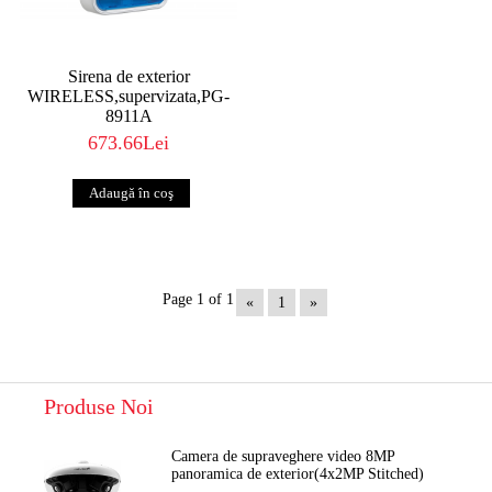
Sirena de exterior
WIRELESS,supervizata,PG-
8911A
673.66Lei
Page 1 of 1
«
1
»
Produse Noi
Camera de supraveghere video 8MP
panoramica de exterior(4x2MP Stitched)
Navaio NGC-7482PR