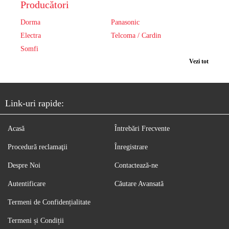
Producători
Dorma
Panasonic
Electra
Telcoma / Cardin
Somfi
Vezi tot
Link-uri rapide:
Acasă
Întrebări Frecvente
Procedură reclamaţii
Înregistrare
Despre Noi
Contactează-ne
Autentificare
Căutare Avansată
Termeni de Confidențialitate
Termeni și Condiții