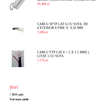
BLOC
95.00Lei
CABLU SFTP CAT 6 CU SUFA, DE
EXTERIOR 8 FIRE X 0,56 MM
3.68Lei
CABLU FTP CAT.6 + 2 X 1.5 MM2 (
LITAT ) CU SUFA
5.57Lei
Știri
RSS știri
Vezi toate știrile