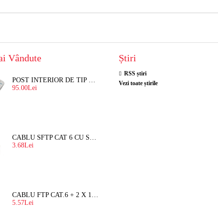
ai Vândute
Știri
RSS știri
POST INTERIOR DE TIP TELEFON RESEL, T8018 PENTRU INTERFON DE BLOC
Vezi toate știrile
95.00Lei
CABLU SFTP CAT 6 CU SUFA, DE EXTERIOR 8 FIRE X 0,56 MM
3.68Lei
CABLU FTP CAT.6 + 2 X 1.5 MM2 ( LITAT ) CU SUFA
5.57Lei