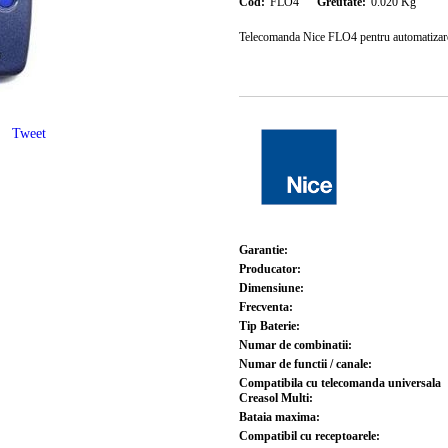
Cod:
FLO4
Greutate:
0.020
Kg
Telecomanda Nice FLO4 pentru automatizar
Tweet
Garantie:
Producator:
Dimensiune:
Frecventa:
Tip Baterie:
Numar de combinatii:
Numar de functii / canale:
Compatibila cu telecomanda universala
Creasol Multi:
Bataia maxima:
Compatibil cu receptoarele: