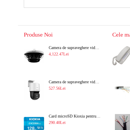
Produse Noi
Cele m
Camera de supraveghere video 8MP panoramica de exterior(4x2MP Stitched) Navaio NGC-7482PR
4,122.47Lei
Camera de supraveghere video IP PT 4MP cu lumina alba 30M si lentila fixa Hikvision DS-2DE2C400SCG-E F1
527.56Lei
Card microSD Kioxia pentru CCTV cu capacitate memorie 128GB Ultra HD 4K LMEX2L128GG2
290.40Lei