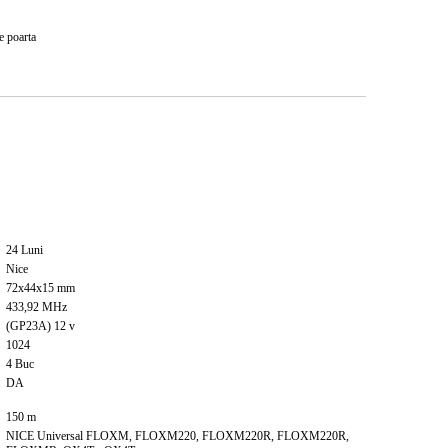
e poarta
24
Luni
Nice
72x44x15
mm
433,92
MHz
(GP23A) 12
v
1024
4
Buc
DA
150
m
NICE Universal FLOXM, FLOXM220, FLOXM220R, FLOXM220R,