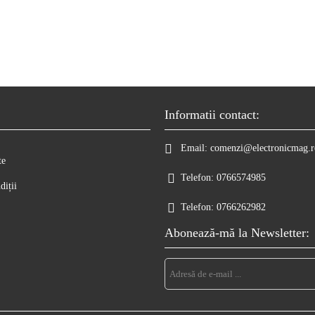
Informatii contact:
Email:
comenzi@electronicmag.r
te
Telefon:
0766574985
diții
Telefon:
0766262982
Abonează-mă la Newsletter: