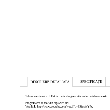
SPECIFICAȚII
DESCRIERE DETALIATĂ
Telecomenzile nice FLO4 fac parte din generatia veche de telecomenzi cu 4
Programarea se face din dipswich-uri
Vezi link: http://www.youtube.com/watch?v=3SfticWYjbg