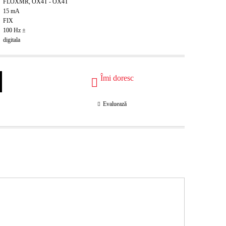
FLOXMR, OX4T - OX4T
15
mA
FIX
100
Hz ±
digitala
Îmi doresc
Evaluează