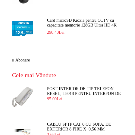
Card microSD Kioxia pentru CCTV cu
capacitate memorie 128GB Ultra HD 4K
LMEX2L128GG2
290.40Lei
Abonare
Cele mai Vândute
POST INTERIOR DE TIP TELEFON
RESEL, T8018 PENTRU INTERFON DE
BLOC
95.00Lei
CABLU SFTP CAT 6 CU SUFA, DE
EXTERIOR 8 FIRE X 0,56 MM
3.68Lei