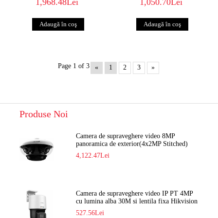
1,968.48Lei
1,050.70Lei
Page 1 of 3
«
1
2
3
»
Produse Noi
Camera de supraveghere video 8MP
panoramica de exterior(4x2MP Stitched)
Navaio NGC-7482PR
4,122.47Lei
Camera de supraveghere video IP PT 4MP
cu lumina alba 30M si lentila fixa Hikvision
DS-2DE2C400SCG-E F1
527.56Lei