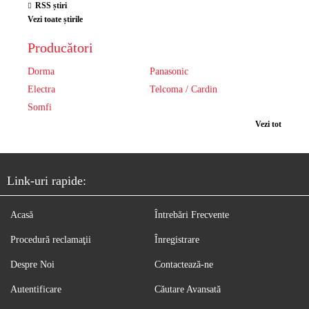
RSS știri
Vezi toate știrile
Producători
Dorma
Panasonic
Electra
Telcoma / Cardin
Somfi
Vezi tot
Link-uri rapide:
Acasă
Întrebări Frecvente
Procedură reclamaţii
Înregistrare
Despre Noi
Contactează-ne
Autentificare
Căutare Avansată