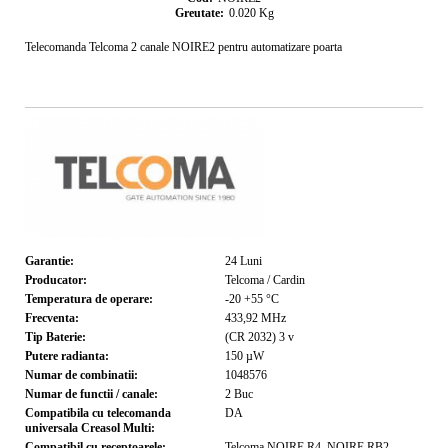
Greutate:
0.020
Kg
Telecomanda Telcoma 2 canale NOIRE2 pentru automatizare poarta
Garantie:
24
Luni
Producator:
Telcoma / Cardin
Temperatura de operare:
-20 +55
°C
Frecventa:
433,92
MHz
Tip Baterie:
(CR 2032) 3
v
Putere radianta:
150
µW
Numar de combinatii:
1048576
Numar de functii / canale:
2
Buc
Compatibila cu telecomanda
DA
universala Creasol Multi:
Compatibil cu receptoarele:
Telcoma NOIRE R4, NOIRE RB2,