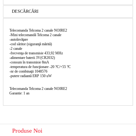
DESCĂRCĂRI
Telecomanda Telcoma 2 canale NOIRE2
-Mini telecomandă Telcoma 2 canale
-autoînvăţare
-cod săritor (siguranţă mărită)
-2 canale
-frecvenţa de transmisie 433,92 MHz
-alimentare baterii 3V(CR2032)
-consum în transmisie 8mA
-temperatura de funcţionare -20 ?C/+55 ?C
-nr de combinaţii 1048576
-putere radiantă ERP 150 uW
Telecomanda Telcoma 2 canale NOIRE2
Garantie: 1 an
Produse Noi