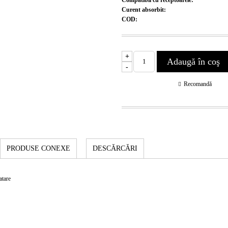
Compatibil cu receptoarele:
Curent absorbit:
COD:
+
-
Recomandă
PRODUSE CONEXE
DESCĂRCĂRI
atare