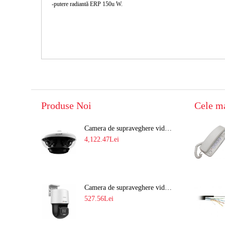
-putere radiantă ERP 150u W.
Produse Noi
Cele m
Camera de supraveghere video 8MP panoramica de exterior(4x2MP Stitched) Navaio NGC-7482PR
4,122.47Lei
Camera de supraveghere video IP PT 4MP cu lumina alba 30M si lentila fixa Hikvision DS-2DE2C400SCG-E F1
527.56Lei