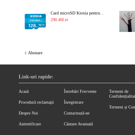
Card microSD Kioxia pentru CCTV cu capacitate memorie 128GB Ultra HD 4K LMEX2L128GG2
290.40Lei
Abonare
Link-uri rapide:
Acasă
Întrebări Frecvente
Termeni de
Confidențialita
Procedură reclamaţii
Înregistrare
Termeni și Con
Despre Noi
Contactează-ne
Autentificare
Căutare Avansată