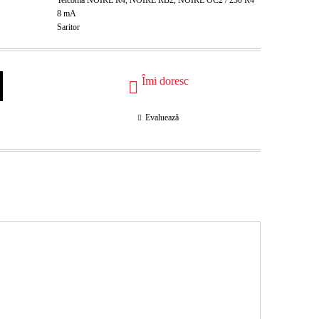
Telcoma NOIRE R4, NOIRE RB2, NOIRE OC2 / 230 R4
8
mA
Saritor
Îmi doresc
Evaluează