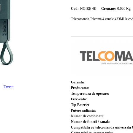
Cod:
NOIRE 4E
Greutate:
0.020
Kg
Telecomanda Telcoma 4 canale 433MHz cod 
Garantie:
Tweet
Producator:
Temperatura de operare:
Frecventa:
Tip Baterie:
Putere radianta:
Numar de combinatii:
Numar de functii / canale:
Compatibila cu telecomanda universala 