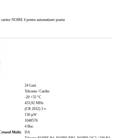
saritor NOIRE 4 pentru automatizare poarta
24
Luni
Telcoma / Cardin
-20 +55
°C
433,92
MHz
(CR 2032) 3
v
150
µW
1048576
4
Buc
Creasol Multi:
DA