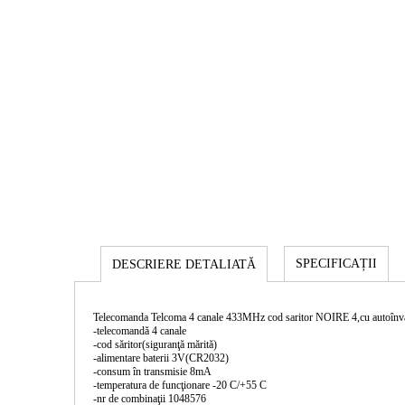
SPECIFICAȚII
DESCRIERE DETALIATĂ
Telecomanda Telcoma 4 canale 433MHz cod saritor NOIRE 4,cu autoînv
-telecomandă 4 canale
-cod săritor(siguranţă mărită)
-alimentare baterii 3V(CR2032)
-consum în transmisie 8mA
-temperatura de funcţionare -20 C/+55 C
-nr de combinaţii 1048576