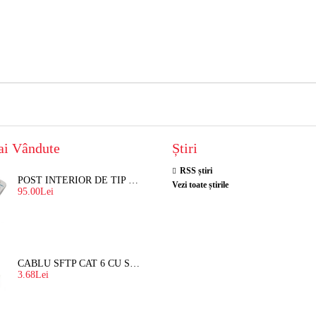
ai Vândute
Știri
RSS știri
POST INTERIOR DE TIP TELEFON RESEL, T8018 PENTRU INTERFON DE BLOC
Vezi toate știrile
95.00Lei
CABLU SFTP CAT 6 CU SUFA, DE EXTERIOR 8 FIRE X 0,56 MM
3.68Lei