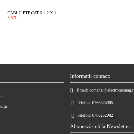
CABLU FTP CAT.6 + 2 X 1.5 MM2 ( LITAT ) CU SUFA
5.57Lei
Informatii contact:
Email:
comenzi@electronicmag.r
te
Telefon:
0766574985
diții
Telefon:
0766262982
Abonează-mă la Newsletter: