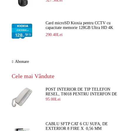
527.56Lei
Card microSD Kioxia pentru CCTV cu
capacitate memorie 128GB Ultra HD 4K
LMEX2L128GG2
290.40Lei
Abonare
Cele mai Vândute
POST INTERIOR DE TIP TELEFON
RESEL, T8018 PENTRU INTERFON DE
BLOC
95.00Lei
CABLU SFTP CAT 6 CU SUFA, DE
EXTERIOR 8 FIRE X 0,56 MM