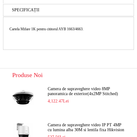
SPECIFICAȚII
Cartela Mifare 1K pentru cititorul AYB 1663/4663.
Produse Noi
Camera de supraveghere video 8MP
panoramica de exterior(4x2MP Stitched)
Navaio NGC-7482PR
4,122.47Lei
Camera de supraveghere video IP PT 4MP
cu lumina alba 30M si lentila fixa Hikvision
DS-2DE2C400SCG-E F1