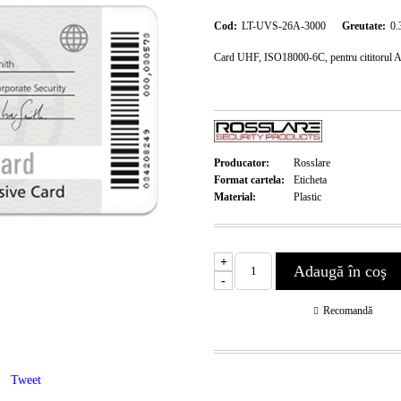
Cod:
LT-UVS-26A-3000
Greutate:
0.
Card UHF, ISO18000-6C, pentru cititorul AY
Producator:
Rosslare
Format cartela:
Eticheta
Material:
Plastic
+
-
Recomandă
Tweet