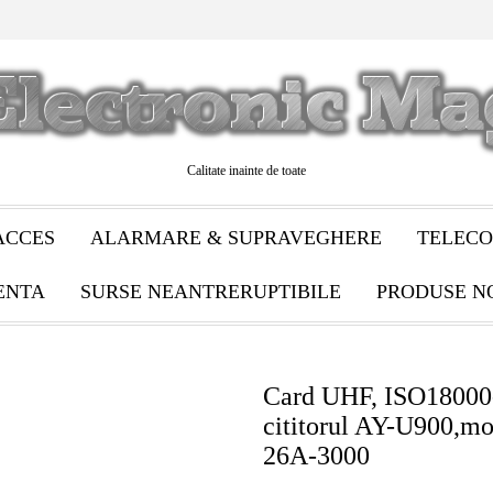
Calitate inainte de toate
ACCES
ALARMARE & SUPRAVEGHERE
TELECO
ENTA
SURSE NEANTRERUPTIBILE
PRODUSE N
Card UHF, ISO18000-
cititorul AY-U900,m
26A-3000