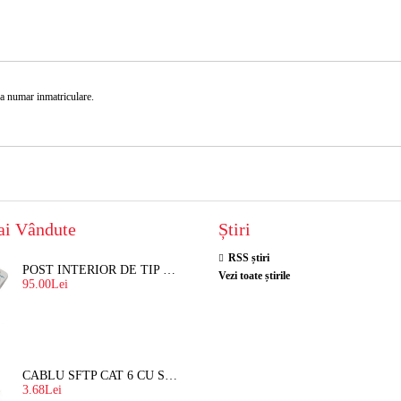
a numar inmatriculare.
ai Vândute
Știri
RSS știri
POST INTERIOR DE TIP TELEFON RESEL, T8018 PENTRU INTERFON DE BLOC
Vezi toate știrile
95.00Lei
CABLU SFTP CAT 6 CU SUFA, DE EXTERIOR 8 FIRE X 0,56 MM
3.68Lei