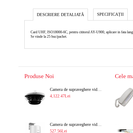
SPECIFICAȚII
DESCRIERE DETALIATĂ
Card UHF, ISO18000-6C, pentru cititorul AY-U900, aplicare in fata lang
Se vinde la 25 buc/pachet.
Produse Noi
Cele m
Camera de supraveghere video 8MP panoramica de exterior(4x2MP Stitched) Navaio NGC-7482PR
4,122.47Lei
Camera de supraveghere video IP PT 4MP cu lumina alba 30M si lentila fixa Hikvision DS-2DE2C400SCG-E F1
527.56Lei