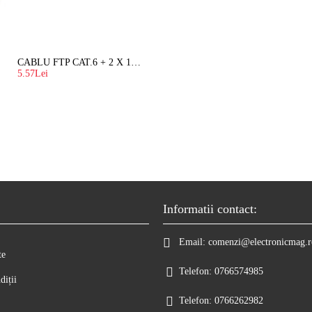
CABLU FTP CAT.6 + 2 X 1.5 MM2 ( LITAT ) CU SUFA
5.57Lei
Informatii contact:
Email:
comenzi@electronicmag.r
te
Telefon:
0766574985
diții
Telefon:
0766262982