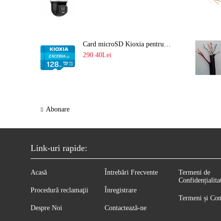
Card microSD Kioxia pentru CCTV cu capacitate memorie 128GB Ultra HD 4K LMEX2L128GG2
290.40Lei
Abonare
Link-uri rapide:
Acasă
Întrebări Frecvente
Termeni de
Confidențialita
Procedură reclamaţii
Înregistrare
Termeni și Con
Despre Noi
Contactează-ne