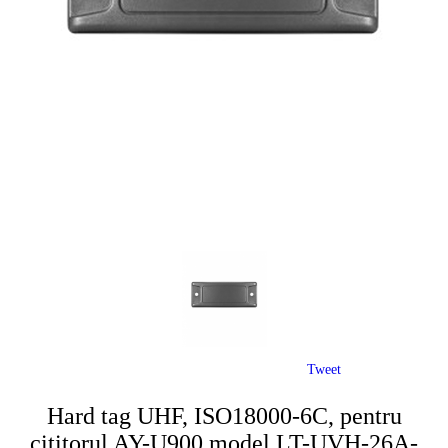
Tweet
Hard tag UHF, ISO18000-6C, pentru
cititorul AY-U900,model LT-UVH-26A-