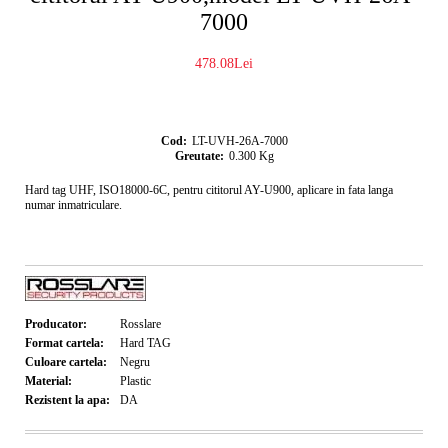
7000
478.08Lei
Cod:
LT-UVH-26A-7000
Greutate:
0.300
Kg
Hard tag UHF, ISO18000-6C, pentru cititorul AY-U900, aplicare in fata langa
numar inmatriculare.
Producator:
Rosslare
Format cartela:
Hard TAG
Culoare cartela:
Negru
Material:
Plastic
Rezistent la apa:
DA