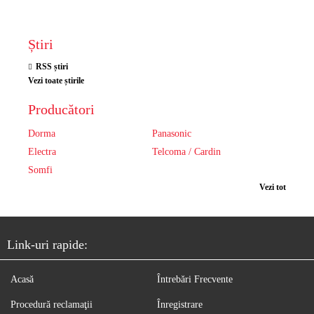
Știri
RSS știri
Vezi toate știrile
Producători
Dorma
Panasonic
Electra
Telcoma / Cardin
Somfi
Vezi tot
Link-uri rapide:
Acasă
Întrebări Frecvente
Procedură reclamaţii
Înregistrare