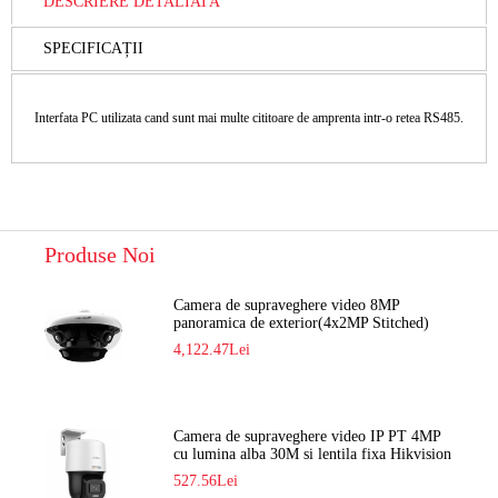
DESCRIERE DETALIATĂ
SPECIFICAȚII
Interfata PC utilizata cand sunt mai multe cititoare de amprenta intr-o retea RS485.
Produse Noi
Camera de supraveghere video 8MP
panoramica de exterior(4x2MP Stitched)
Navaio NGC-7482PR
4,122.47Lei
Camera de supraveghere video IP PT 4MP
cu lumina alba 30M si lentila fixa Hikvision
DS-2DE2C400SCG-E F1
527.56Lei