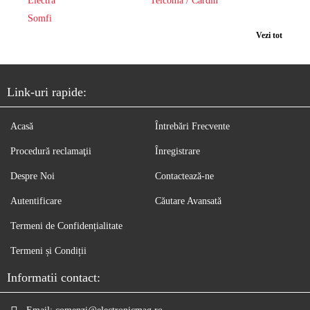
Electra
Telcoma / Cardin
Somfi
Vezi tot
Link-uri rapide:
Acasă
Întrebări Frecvente
Procedură reclamaţii
Înregistrare
Despre Noi
Contactează-ne
Autentificare
Căutare Avansată
Termeni de Confidențialitate
Termeni și Condiții
Informatii contact: