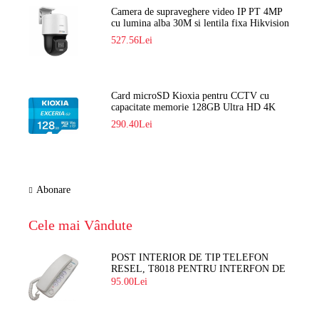
Camera de supraveghere video IP PT 4MP
cu lumina alba 30M si lentila fixa Hikvision
DS-2DE2C400SCG-E F1
527.56Lei
Card microSD Kioxia pentru CCTV cu
capacitate memorie 128GB Ultra HD 4K
LMEX2L128GG2
290.40Lei
Abonare
Cele mai Vândute
POST INTERIOR DE TIP TELEFON
RESEL, T8018 PENTRU INTERFON DE
BLOC
95.00Lei