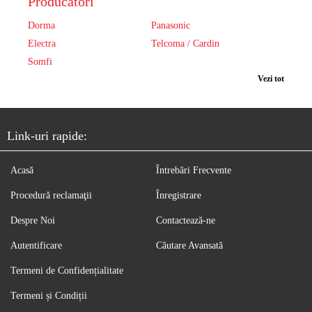
Producători
Dorma
Panasonic
Electra
Telcoma / Cardin
Somfi
Vezi tot
Link-uri rapide:
Acasă
Întrebări Frecvente
Procedură reclamaţii
Înregistrare
Despre Noi
Contactează-ne
Autentificare
Căutare Avansată
Termeni de Confidențialitate
Termeni și Condiții