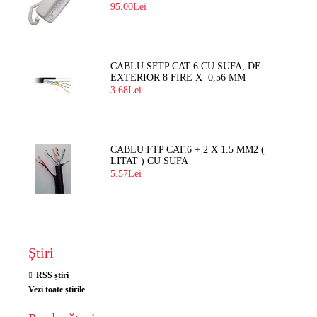
BLOC
95.00Lei
CABLU SFTP CAT 6 CU SUFA, DE
EXTERIOR 8 FIRE X 0,56 MM
3.68Lei
CABLU FTP CAT.6 + 2 X 1.5 MM2 (
LITAT ) CU SUFA
5.57Lei
Știri
RSS știri
Vezi toate știrile