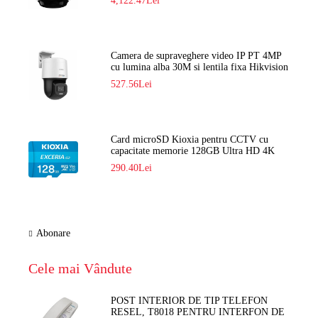
4,122.47Lei
Camera de supraveghere video IP PT 4MP
cu lumina alba 30M si lentila fixa Hikvision
DS-2DE2C400SCG-E F1
527.56Lei
Card microSD Kioxia pentru CCTV cu
capacitate memorie 128GB Ultra HD 4K
LMEX2L128GG2
290.40Lei
Abonare
Cele mai Vândute
POST INTERIOR DE TIP TELEFON
RESEL, T8018 PENTRU INTERFON DE