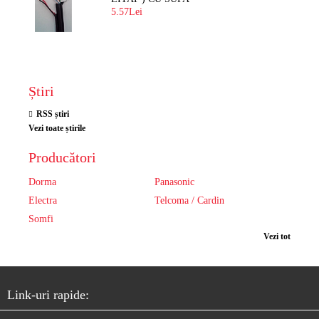
5.57Lei
Știri
RSS știri
Vezi toate știrile
Producători
Dorma
Panasonic
Electra
Telcoma / Cardin
Somfi
Vezi tot
Link-uri rapide: