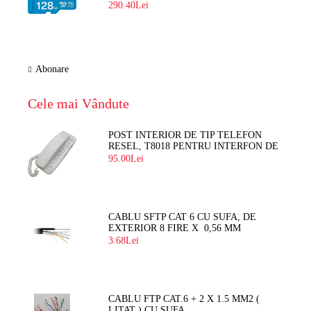
290.40Lei
Abonare
Cele mai Vândute
POST INTERIOR DE TIP TELEFON
RESEL, T8018 PENTRU INTERFON DE
BLOC
95.00Lei
CABLU SFTP CAT 6 CU SUFA, DE
EXTERIOR 8 FIRE X 0,56 MM
3.68Lei
CABLU FTP CAT.6 + 2 X 1.5 MM2 (
LITAT ) CU SUFA