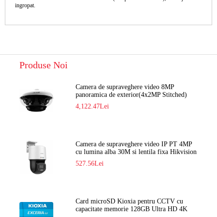
ingropat.
Produse Noi
Camera de supraveghere video 8MP
panoramica de exterior(4x2MP Stitched)
Navaio NGC-7482PR
4,122.47Lei
Camera de supraveghere video IP PT 4MP
cu lumina alba 30M si lentila fixa Hikvision
DS-2DE2C400SCG-E F1
527.56Lei
Card microSD Kioxia pentru CCTV cu
capacitate memorie 128GB Ultra HD 4K
LMEX2L128GG2