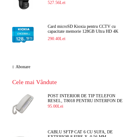
DS-2DE2C400SCG-E F1
527.56Lei
Card microSD Kioxia pentru CCTV cu
capacitate memorie 128GB Ultra HD 4K
LMEX2L128GG2
290.40Lei
Abonare
Cele mai Vândute
POST INTERIOR DE TIP TELEFON
RESEL, T8018 PENTRU INTERFON DE
BLOC
95.00Lei
CABLU SFTP CAT 6 CU SUFA, DE
EXTERIOR 8 FIRE X 0,56 MM