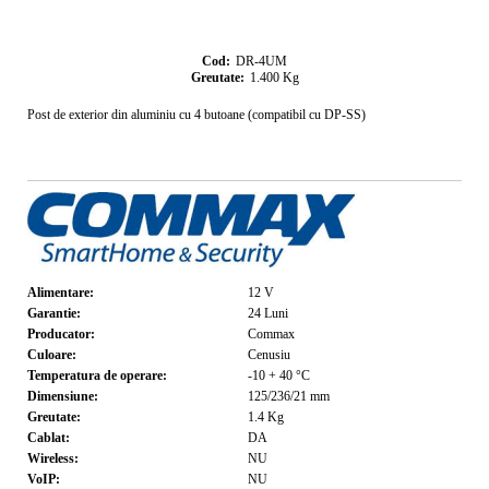
Cod:
DR-4UM
Greutate:
1.400
Kg
Post de exterior din aluminiu cu 4 butoane (compatibil cu DP-SS)
Alimentare:
12
V
Garantie:
24
Luni
Producator:
Commax
Culoare:
Cenusiu
Temperatura de operare:
-10 + 40
°C
Dimensiune:
125/236/21
mm
Greutate:
1.4
Kg
Cablat:
DA
Wireless:
NU
VoIP:
NU