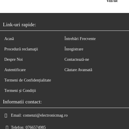
Vezi tot
Link-uri rapide:
Acasă
Întrebări Frecvente
Procedură reclamaţii
Înregistrare
Despre Noi
Contactează-ne
Autentificare
Căutare Avansată
Termeni de Confidențialitate
Termeni și Condiții
Informatii contact:
Email:
comenzi@electronicmag.ro
Telefon:
0766574985