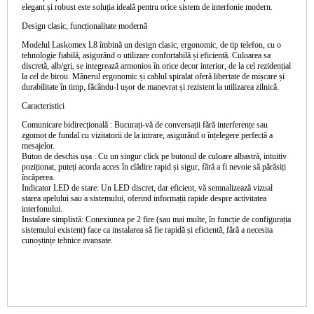
elegant și robust este soluția ideală pentru orice sistem de interfonie modern.
Design clasic, funcționalitate modernă
Modelul Laskomex L8 îmbină un
design clasic, ergonomic, de tip telefon
, cu o
tehnologie fiabilă, asigurând o utilizare confortabilă și eficientă. Culoarea sa
discretă, alb/gri, se integrează armonios în orice decor interior, de la cel rezidențial
la cel de birou. Mânerul ergonomic și cablul spiralat oferă libertate de mișcare și
durabilitate în timp, făcându-l ușor de manevrat și rezistent la utilizarea zilnică.
Caracteristici
Comunicare bidirecțională :
Bucurați-vă de conversații fără interferențe sau
zgomot de fundal cu vizitatorii de la intrare, asigurând o înțelegere perfectă a
mesajelor.
Buton de deschis ușa :
Cu un singur click pe butonul de culoare albastră, intuitiv
poziționat, puteți acorda acces în clădire rapid și sigur, fără a fi nevoie să părăsiți
încăperea.
Indicator LED de stare:
Un LED discret, dar eficient, vă semnalizează vizual
starea apelului sau a sistemului, oferind informații rapide despre activitatea
interfonului.
Instalare simplistă:
Conexiunea pe 2 fire (sau mai multe, în funcție de configurația
sistemului existent) face ca instalarea să fie rapidă și eficientă, fără a necesita
cunoștințe tehnice avansate.