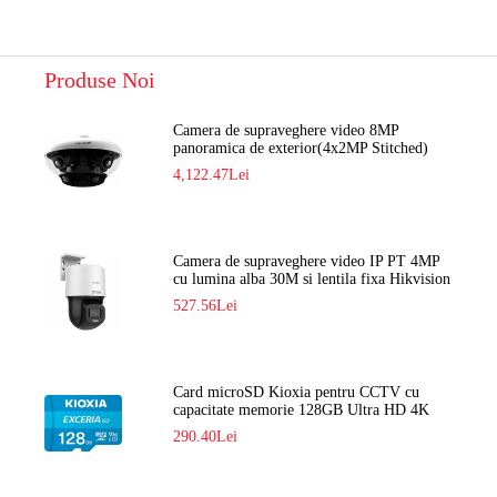
Produse Noi
Camera de supraveghere video 8MP
panoramica de exterior(4x2MP Stitched)
Navaio NGC-7482PR
4,122.47Lei
Camera de supraveghere video IP PT 4MP
cu lumina alba 30M si lentila fixa Hikvision
DS-2DE2C400SCG-E F1
527.56Lei
Card microSD Kioxia pentru CCTV cu
capacitate memorie 128GB Ultra HD 4K
LMEX2L128GG2
290.40Lei