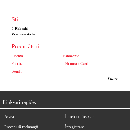
Știri
RSS știri
Vezi toate știrile
Producători
Dorma
Panasonic
Electra
Telcoma / Cardin
Somfi
Vezi tot
Link-uri rapide:
Acasă
Întrebări Frecvente
Procedură reclamaţii
Înregistrare