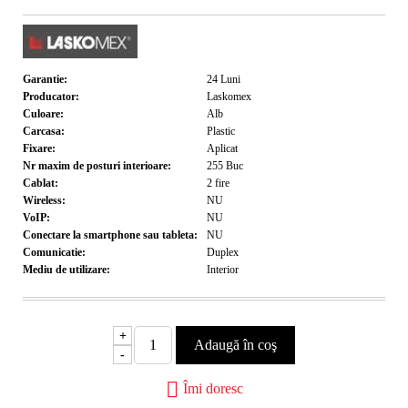
Garantie:
24
Luni
Producator:
Laskomex
Culoare:
Alb
Carcasa:
Plastic
Fixare:
Aplicat
Nr maxim de posturi interioare:
255
Buc
Cablat:
2 fire
Wireless:
NU
VoIP:
NU
Conectare la smartphone sau tableta:
NU
Comunicatie:
Duplex
Mediu de utilizare:
Interior
+
-
Îmi doresc