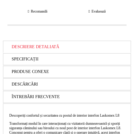
Recomandă
Evaluează
DESCRIERE DETALIATĂ
SPECIFICAȚII
PRODUSE CONEXE
DESCĂRCĂRI
ÎNTREBĂRI FRECVENTE
Descoperiți confortul și securitatea cu postul de interior interfon Laskomex L8
Transformați modul în care interacționați cu vizitatorii dumneavoastră și sporiți
siguranța căminului sau biroului cu noul post de interior interfon Laskomex L8.
Conceput pentru a oferi o comunicare clară și o operare intuitivă, acest interfon