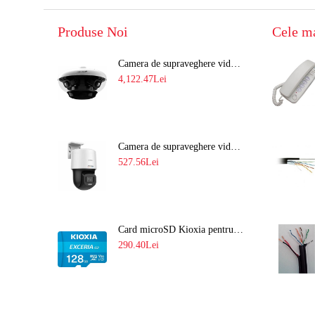
Produse Noi
Cele m
Camera de supraveghere video 8MP panoramica de exterior(4x2MP Stitched) Navaio NGC-7482PR
4,122.47Lei
Camera de supraveghere video IP PT 4MP cu lumina alba 30M si lentila fixa Hikvision DS-2DE2C400SCG-E F1
527.56Lei
Card microSD Kioxia pentru CCTV cu capacitate memorie 128GB Ultra HD 4K LMEX2L128GG2
290.40Lei