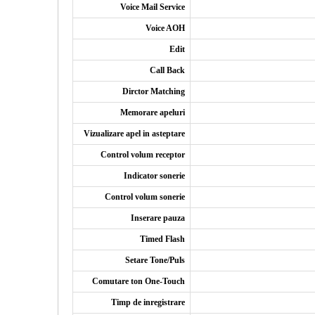
Voice Mail Service
Voice AOH
Edit
Call Back
Dirctor Matching
Memorare apeluri
Vizualizare apel in asteptare
Control volum receptor
Indicator sonerie
Control volum sonerie
Inserare pauza
Timed Flash
Setare Tone/Puls
Comutare ton One-Touch
Timp de inregistrare