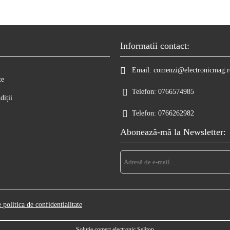
Informatii contact:
Email:
comenzi@electronicmag.r
te
Telefon:
0766574985
diții
Telefon:
0766262982
Abonează-mă la Newsletter:
e politica de confidentialitate
Solutie comert electronic Seliton