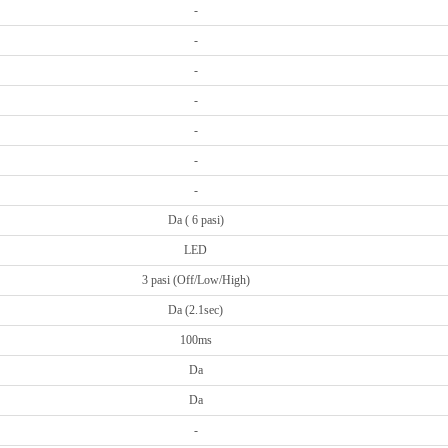
-
-
-
-
-
-
-
Da ( 6 pasi)
LED
3 pasi (Off/Low/High)
Da (2.1sec)
100ms
Da
Da
-