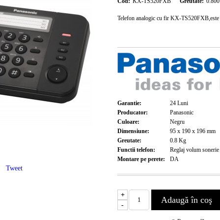
Cod:
KX-TS520FXB
Greutate:
0.800
Telefon analogic cu fir KX-TS520FXB,este u
Garantie:
24
Luni
Producator:
Panasonic
Culoare:
Negru
Dimensiune:
95 x 190 x 196
mm
Greutate:
0.8
Kg
Functii telefon:
Reglaj volum sonerie
Montare pe perete:
DA
Tweet
+
-