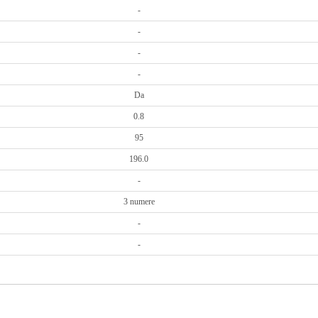
-
-
-
-
Da
0.8
95
196.0
-
3 numere
-
-