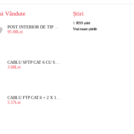
ai Vândute
Știri
RSS știri
POST INTERIOR DE TIP TELEFON RESEL, T8018 PENTRU INTERFON DE BLOC
Vezi toate știrile
95.00Lei
CABLU SFTP CAT 6 CU SUFA, DE EXTERIOR 8 FIRE X 0,56 MM
3.68Lei
CABLU FTP CAT.6 + 2 X 1.5 MM2 ( LITAT ) CU SUFA
5.57Lei