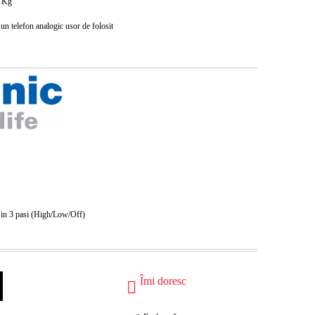
Kg
n telefon analogic usor de folosit
 in 3 pasi (High/Low/Off)
Îmi doresc