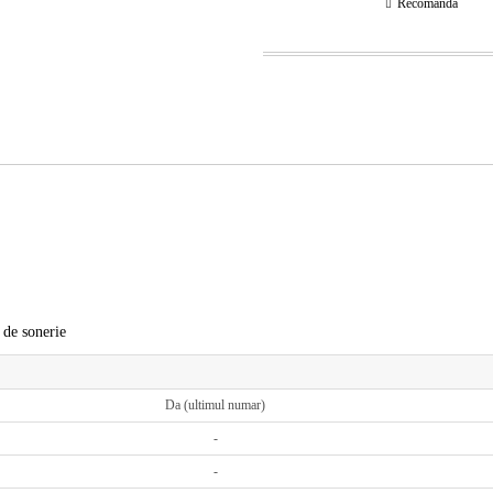
Recomandă
i de sonerie
Da (ultimul numar)
-
-