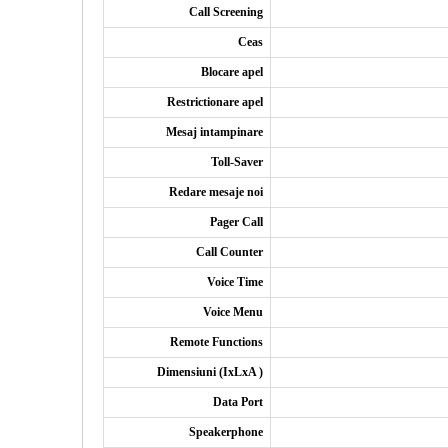
Call Screening
Ceas
Blocare apel
Restrictionare apel
Mesaj intampinare
Toll-Saver
Redare mesaje noi
Pager Call
Call Counter
Voice Time
Voice Menu
Remote Functions
Dimensiuni (IxLxA )
Data Port
Speakerphone