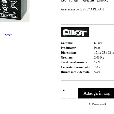
Cod:
PL7AH
Greutate:
2.030
Kg
Acumulator de 12V si 7 A PL-7AH
Tweet
Garantie:
6
Luni
Producator:
Pilot
Dimensiune:
151 x 65 x 93
m
Greutate:
2.03
Kg
Tensiune alimentare:
12
V
Capacitate acumulator:
7
Ah
Durata medie de viata:
5
ani
+
-
Recomandă