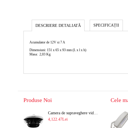
SPECIFICAȚII
DESCRIERE DETALIATĂ
Acumulator de 12V si 7 A
Dimensiuni: 151 x 65 x 93 mm (L x l x h)
Masa: 2,03 Kg
Produse Noi
Cele m
Camera de supraveghere video 8MP panoramica de exterior(4x2MP Stitched) Navaio NGC-7482PR
4,122.47Lei