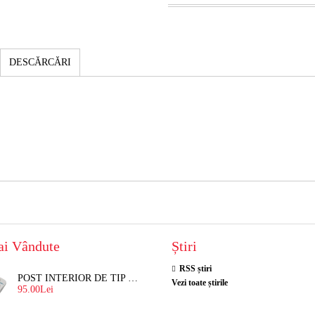
DESCĂRCĂRI
ai Vândute
Știri
RSS știri
POST INTERIOR DE TIP TELEFON RESEL, T8018 PENTRU INTERFON DE BLOC
Vezi toate știrile
95.00Lei