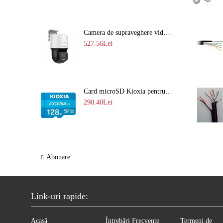
Camera de supraveghere video IP PT 4MP cu lumina alba 30M si lentila fixa Hikvision DS-2DE2C400SCG-E F1
527.56Lei
Card microSD Kioxia pentru CCTV cu capacitate memorie 128GB Ultra HD 4K LMEX2L128GG2
290.40Lei
Abonare
Link-uri rapide:
Acasă
Întrebări Frecvente
Termeni de