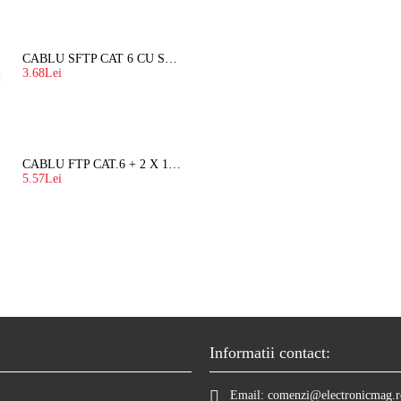
CABLU SFTP CAT 6 CU SUFA, DE EXTERIOR 8 FIRE X 0,56 MM
3.68Lei
CABLU FTP CAT.6 + 2 X 1.5 MM2 ( LITAT ) CU SUFA
5.57Lei
Informatii contact:
Email:
comenzi@electronicmag.r