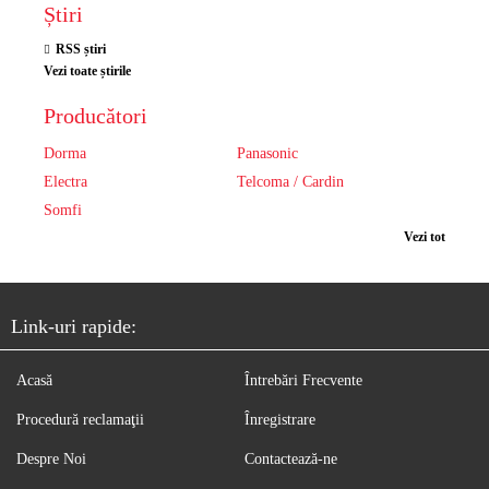
Știri
RSS știri
Vezi toate știrile
Producători
Dorma
Panasonic
Electra
Telcoma / Cardin
Somfi
Vezi tot
Link-uri rapide:
Acasă
Întrebări Frecvente
Procedură reclamaţii
Înregistrare
Despre Noi
Contactează-ne