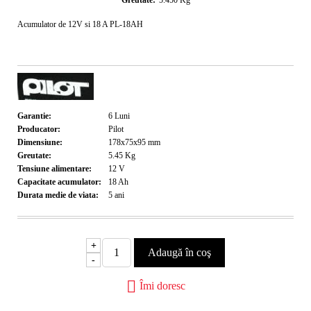
Greutate:
5.450
Kg
Acumulator de 12V si 18 A PL-18AH
Garantie:
6
Luni
Producator:
Pilot
Dimensiune:
178x75x95
mm
Greutate:
5.45
Kg
Tensiune alimentare:
12
V
Capacitate acumulator:
18
Ah
Durata medie de viata:
5
ani
+
-
Îmi doresc