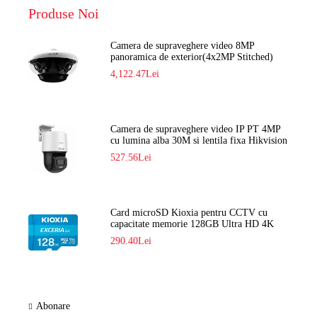
Produse Noi
Camera de supraveghere video 8MP
panoramica de exterior(4x2MP Stitched)
Navaio NGC-7482PR
4,122.47Lei
Camera de supraveghere video IP PT 4MP
cu lumina alba 30M si lentila fixa Hikvision
DS-2DE2C400SCG-E F1
527.56Lei
Card microSD Kioxia pentru CCTV cu
capacitate memorie 128GB Ultra HD 4K
LMEX2L128GG2
290.40Lei
Abonare