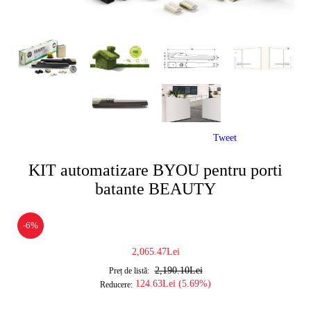
Tweet
KIT automatizare BYOU pentru porti
batante BEAUTY
-6%
2,065.47Lei
2,190.10Lei
Preț de listă:
124.63Lei (5.69%)
Reducere: