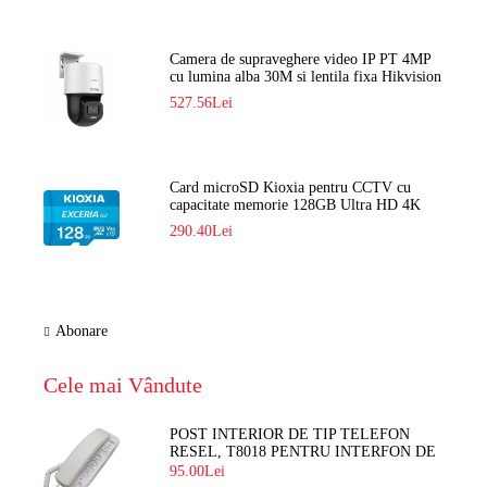
Camera de supraveghere video IP PT 4MP
cu lumina alba 30M si lentila fixa Hikvision
DS-2DE2C400SCG-E F1
527.56Lei
Card microSD Kioxia pentru CCTV cu
capacitate memorie 128GB Ultra HD 4K
LMEX2L128GG2
290.40Lei
Abonare
Cele mai Vândute
POST INTERIOR DE TIP TELEFON
RESEL, T8018 PENTRU INTERFON DE
BLOC
95.00Lei