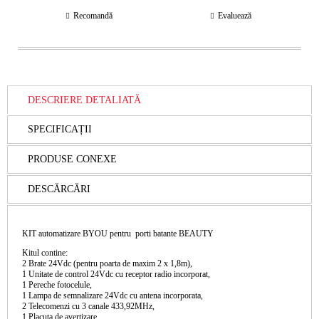
Recomandă
Evaluează
DESCRIERE DETALIATĂ
SPECIFICAȚII
PRODUSE CONEXE
DESCĂRCĂRI
KIT automatizare BYOU pentru porti batante BEAUTY
Kitul contine:
2 Brate 24Vdc (pentru poarta de maxim 2 x 1,8m),
1 Unitate de control 24Vdc cu receptor radio incorporat,
1 Pereche fotocelule,
1 Lampa de semnalizare 24Vdc cu antena incorporata,
2 Telecomenzi cu 3 canale 433,92MHz,
1 Placuta de avertizare,