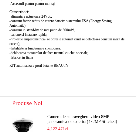
Accesorii pentru pentru montaj.
Caracteristici:
-alimentare actuatoare 24Vdc,
-consum foarte redus de curent datorita sistemului ESA (Energy Saving
Automatic),
-consum in stand-by de mai putin de 300mW,
-cablare si instalare rapida,
-protectie amperometrica (se opreste automat cand se detecteaza consum marit de
curent),
-fiabilitate si functionare silentioasa,
-deblocarea motoarelor de face manual cu chei speciale,
-fabricat in Italia
KIT automatizare porti batante BEAUTY
Produse Noi
Camera de supraveghere video 8MP
panoramica de exterior(4x2MP Stitched)
Navaio NGC-7482PR
4,122.47Lei