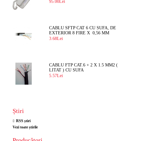
BLOC
95.00Lei
CABLU SFTP CAT 6 CU SUFA, DE
EXTERIOR 8 FIRE X 0,56 MM
3.68Lei
CABLU FTP CAT.6 + 2 X 1.5 MM2 (
LITAT ) CU SUFA
5.57Lei
Știri
RSS știri
Vezi toate știrile
Producători