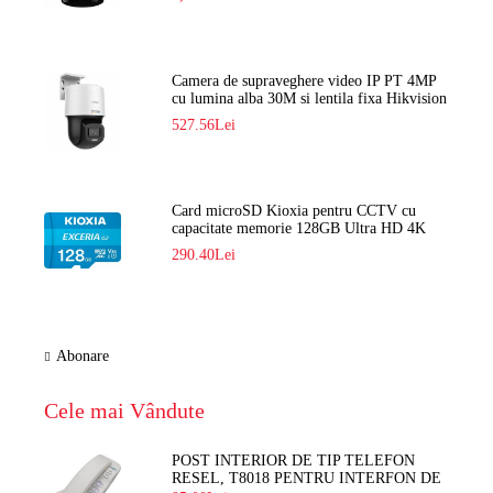
Camera de supraveghere video IP PT 4MP
cu lumina alba 30M si lentila fixa Hikvision
DS-2DE2C400SCG-E F1
527.56Lei
Card microSD Kioxia pentru CCTV cu
capacitate memorie 128GB Ultra HD 4K
LMEX2L128GG2
290.40Lei
Abonare
Cele mai Vândute
POST INTERIOR DE TIP TELEFON
RESEL, T8018 PENTRU INTERFON DE