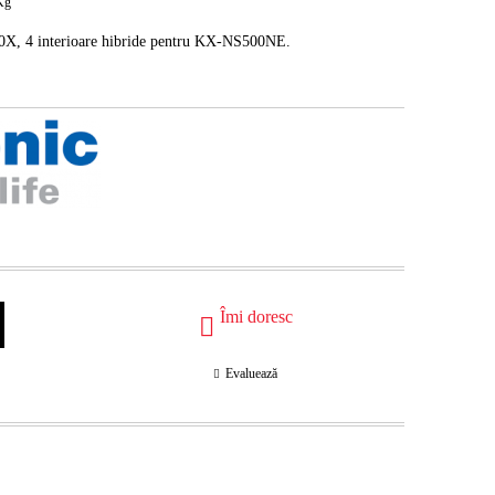
Kg
X, 4 interioare hibride
pentru KX-NS500NE.
Îmi doresc
Evaluează