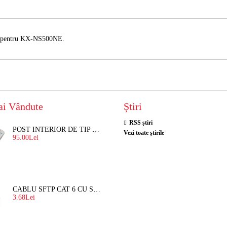
pentru KX-NS500NE.
ai Vândute
Știri
RSS știri
POST INTERIOR DE TIP TELEFON RESEL, T8018 PENTRU INTERFON DE BLOC
Vezi toate știrile
95.00Lei
CABLU SFTP CAT 6 CU SUFA, DE EXTERIOR 8 FIRE X 0,56 MM
3.68Lei