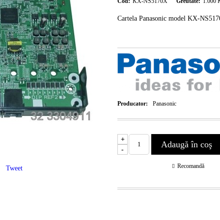
Cod:
KX-NS5170X
Greutate:
1.000
Cartela Panasonic model KX-NS5170
Producator:
Panasonic
+
-
Recomandă
Tweet