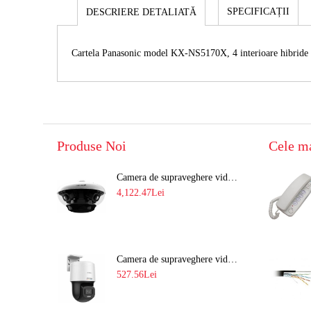
SPECIFICAȚII
DESCRIERE DETALIATĂ
Cartela Panasonic model KX-NS5170X, 4 interioare hibride
Produse Noi
Cele m
Camera de supraveghere video 8MP panoramica de exterior(4x2MP Stitched) Navaio NGC-7482PR
4,122.47Lei
Camera de supraveghere video IP PT 4MP cu lumina alba 30M si lentila fixa Hikvision DS-2DE2C400SCG-E F1
527.56Lei