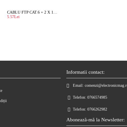
CABLU FTP CAT.6 + 2 X 1.5 MM2 ( LITAT ) CU SUFA
5.57Lei
Informatii contact:
Email:
comenzi@electronicmag.r
te
Telefon:
0766574985
diții
Telefon:
0766262982
Abonează-mă la Newsletter: