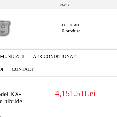
RON
COȘUL MEU
0 produse
MUNICATII
AER CONDITIONAT
OI
CONTACT
4,151.51Lei
odel KX-
e hibride