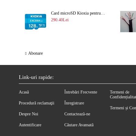
Card microSD Kioxia pentru CCTV cu capacitate memorie 128GB Ultra HD 4K LMEX2L128GG2
290.40Lei
Abonare
Link-uri rapide:
Acasă
Întrebări Frecvente
Termeni de
Confidențialita
Procedură reclamaţii
Înregistrare
Termeni și Con
Despre Noi
Contactează-ne
Autentificare
Căutare Avansată