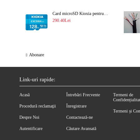
Card microSD Kioxia pentru CCTV cu capacitate memorie 128GB Ultra HD 4K LMEX2L128GG2
290.40Lei
Abonare
Link-uri rapide:
Acasă
Întrebări Frecvente
Termeni de
Confidențialita
Procedură reclamaţii
Înregistrare
Termeni și Con
Despre Noi
Contactează-ne
Autentificare
Căutare Avansată