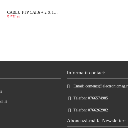
CABLU FTP CAT.6 + 2 X 1.5 MM2 ( LITAT ) CU SUFA
5.57Lei
Informatii contact:
Email:
comenzi@electronicmag.r
te
Telefon:
0766574985
diții
Telefon:
0766262982
Abonează-mă la Newsletter: