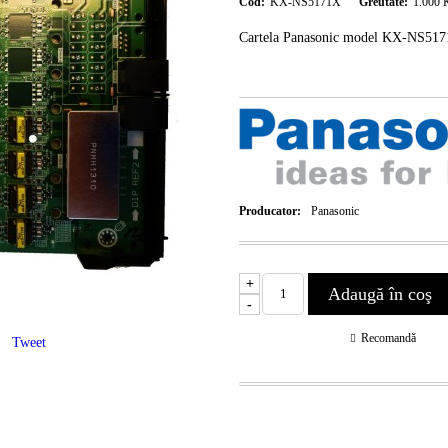
Cod:
KX-NS5171X
Greutate:
1.000
Cartela Panasonic model KX-NS5171X
Producator:
Panasonic
+
-
Recomandă
Tweet