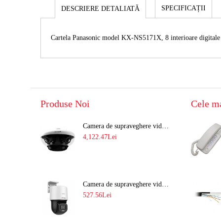
SPECIFICAȚII
DESCRIERE DETALIATĂ
Cartela Panasonic model KX-NS5171X, 8 interioare digital
Produse Noi
Cele m
Camera de supraveghere video 8MP panoramica de exterior(4x2MP Stitched) Navaio NGC-7482PR
4,122.47Lei
Camera de supraveghere video IP PT 4MP cu lumina alba 30M si lentila fixa Hikvision DS-2DE2C400SCG-E F1
527.56Lei