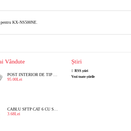
e
pentru KX-NS500NE.
ai Vândute
Știri
RSS știri
POST INTERIOR DE TIP TELEFON RESEL, T8018 PENTRU INTERFON DE BLOC
Vezi toate știrile
95.00Lei
CABLU SFTP CAT 6 CU SUFA, DE EXTERIOR 8 FIRE X 0,56 MM
3.68Lei