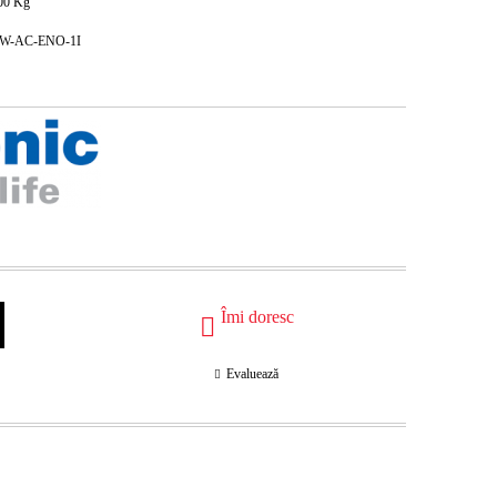
00
Kg
c PAW-AC-ENO-1I
Îmi doresc
Evaluează