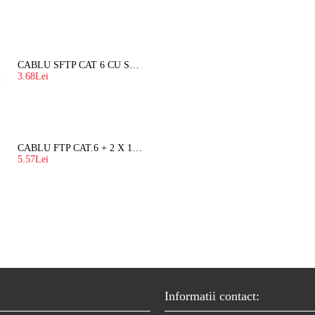
CABLU SFTP CAT 6 CU SUFA, DE EXTERIOR 8 FIRE X 0,56 MM
3.68Lei
CABLU FTP CAT.6 + 2 X 1.5 MM2 ( LITAT ) CU SUFA
5.57Lei
Informatii contact: