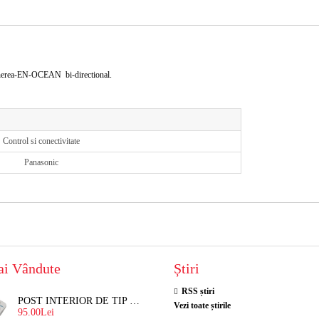
 Etherea-EN-OCEAN bi-directional.
Control si conectivitate
Panasonic
ai Vândute
Știri
RSS știri
POST INTERIOR DE TIP TELEFON RESEL, T8018 PENTRU INTERFON DE BLOC
Vezi toate știrile
95.00Lei