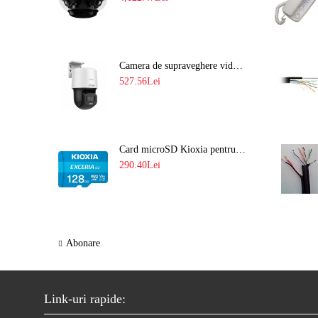
Camera de supraveghere video IP PT 4MP cu lumina alba 30M si lentila fixa Hikvision DS-2DE2C400SCG-E F1
527.56Lei
Card microSD Kioxia pentru CCTV cu capacitate memorie 128GB Ultra HD 4K LMEX2L128GG2
290.40Lei
Abonare
Link-uri rapide: