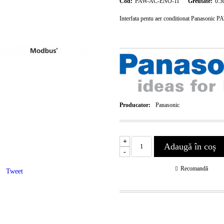
Cod:
PAW-AC-ENO-1I
Greutate:
0.3
Interfata pentu aer conditionat Panasoni
Producator:
Panasonic
+
-
Recomandă
Tweet