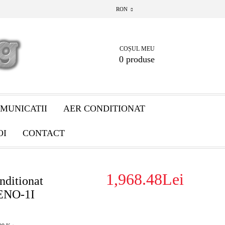
RON
COȘUL MEU
0 produse
MUNICATII
AER CONDITIONAT
OI
CONTACT
1,968.48Lei
onditionat
ENO-1I