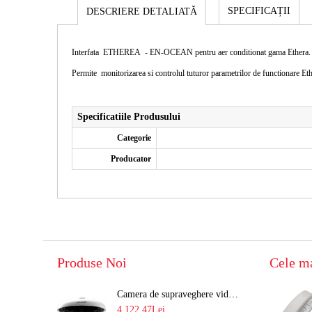
SPECIFICAȚII
DESCRIERE DETALIATĂ
Interfata ETHEREA - EN-OCEAN pentru aer conditionat gama Ethera.
Permite monitorizarea si controlul tuturor parametrilor de functionare
Specificatiile Produsului
Categorie
Producator
Produse Noi
Cele m
Camera de supraveghere video 8MP panoramica de exterior(4x2MP Stitched) Navaio NGC-7482PR
4,122.47Lei