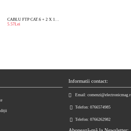
CABLU FTP CAT.6 + 2 X 1.5 MM2 ( LITAT ) CU SUFA
5.57Lei
Informatii contact:
Email:
comenzi@electronicmag.r
te
Telefon:
0766574985
diții
Telefon:
0766262982
Abonează-mă la Newsletter: