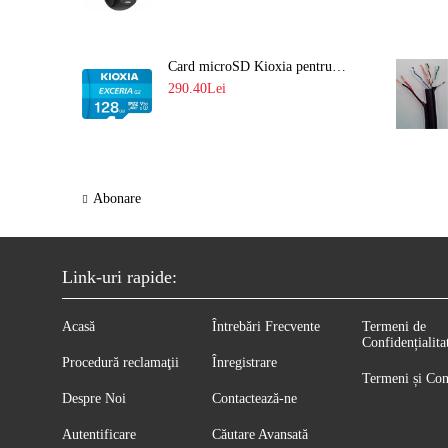
Card microSD Kioxia pentru CCTV cu capacitate memorie 128GB Ultra HD 4K LMEX2L128GG2
290.40Lei
Abonare
Link-uri rapide:
Acasă
Întrebări Frecvente
Termeni de
Confidențialita
Procedură reclamaţii
Înregistrare
Termeni și Con
Despre Noi
Contactează-ne
Autentificare
Căutare Avansată