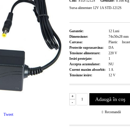
Cod:
STD-1212S
Greutate:
0.100
Kg
Sursa alimentare 12V 1A STD-1212S
Garantie:
12
Luni
Dimensiune:
74x50x28
mm
Carcasa:
Plastic
Incast
Protectie suprasarcina:
DA
Tensiune alimentare:
220
V
Iesiri protejate:
1
Accepta acumulator:
NU
Curent maxim absorbit:
1
A
Tensiune iesire:
12
V
+
-
Recomandă
Tweet