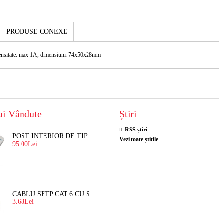
PRODUSE CONEXE
tensitate: max 1A, dimensiuni: 74x50x28mm
ai Vândute
Știri
RSS știri
POST INTERIOR DE TIP TELEFON RESEL, T8018 PENTRU INTERFON DE BLOC
Vezi toate știrile
95.00Lei
CABLU SFTP CAT 6 CU SUFA, DE EXTERIOR 8 FIRE X 0,56 MM
3.68Lei