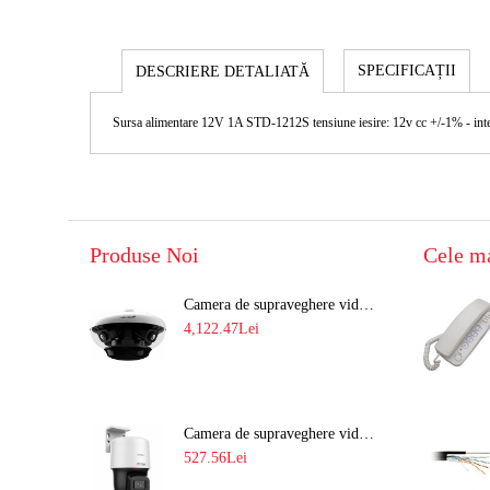
SPECIFICAȚII
DESCRIERE DETALIATĂ
Sursa alimentare 12V 1A STD-1212S tensiune iesire: 12v cc +/-1% - in
Produse Noi
Cele m
Camera de supraveghere video 8MP panoramica de exterior(4x2MP Stitched) Navaio NGC-7482PR
4,122.47Lei
Camera de supraveghere video IP PT 4MP cu lumina alba 30M si lentila fixa Hikvision DS-2DE2C400SCG-E F1
527.56Lei