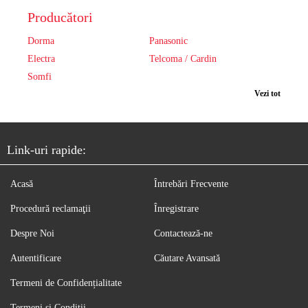
Producători
Dorma
Panasonic
Electra
Telcoma / Cardin
Somfi
Vezi tot
Link-uri rapide:
Acasă
Întrebări Frecvente
Procedură reclamaţii
Înregistrare
Despre Noi
Contactează-ne
Autentificare
Căutare Avansată
Termeni de Confidențialitate
Termeni și Condiții