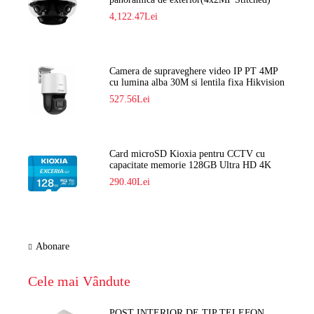
Navaio NGC-7482PR
4,122.47Lei
Camera de supraveghere video IP PT 4MP
cu lumina alba 30M si lentila fixa Hikvision
DS-2DE2C400SCG-E F1
527.56Lei
Card microSD Kioxia pentru CCTV cu
capacitate memorie 128GB Ultra HD 4K
LMEX2L128GG2
290.40Lei
Abonare
Cele mai Vândute
POST INTERIOR DE TIP TELEFON