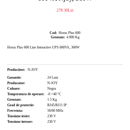
278.30Lei
Cod:
Horus Plus 600
Greutate:
4.900
Kg
Horus Plus 600 Line Interactive UPS 600VA, 360W
Producător:
N-JOY
Garantie:
24
Luni
Producator:
N-JOY
Culoare:
Negru
Temperatura de operare:
-0 +40
°C
Greutate:
1.5
Kg
Grad de protectie:
RJ45/RJ11
IP
Frecventa:
50/60
MHz
Tensiune iesire:
230
V
Tensiune intrare:
230
V