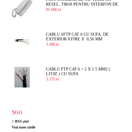
RESEL, T8018 PENTRU INTERFON DE
BLOC
95.00Lei
CABLU SFTP CAT 6 CU SUFA, DE
EXTERIOR 8 FIRE X 0,56 MM
3.68Lei
CABLU FTP CAT.6 + 2 X 1.5 MM2 (
LITAT ) CU SUFA
5.57Lei
Știri
RSS știri
Vezi toate știrile