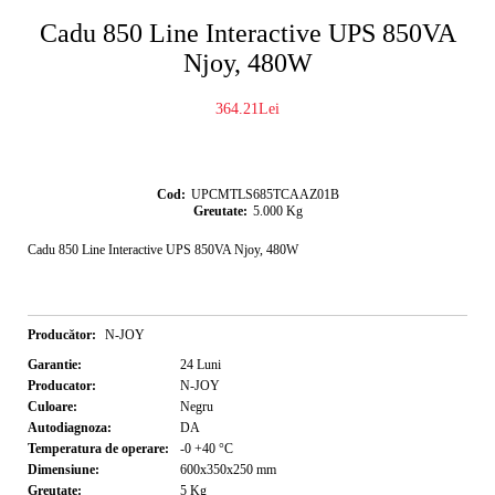
Cadu 850 Line Interactive UPS 850VA
Njoy, 480W
364.21Lei
Cod:
UPCMTLS685TCAAZ01B
Greutate:
5.000
Kg
Cadu 850 Line Interactive UPS 850VA Njoy, 480W
Producător:
N-JOY
Garantie:
24
Luni
Producator:
N-JOY
Culoare:
Negru
Autodiagnoza:
DA
Temperatura de operare:
-0 +40
°C
Dimensiune:
600x350x250
mm
Greutate:
5
Kg