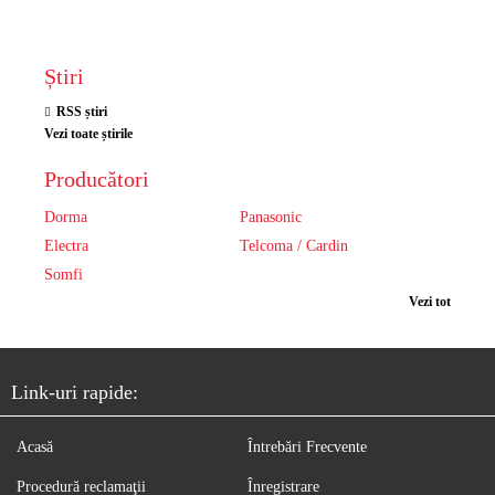
Știri
RSS știri
Vezi toate știrile
Producători
Dorma
Panasonic
Electra
Telcoma / Cardin
Somfi
Vezi tot
Link-uri rapide:
Acasă
Întrebări Frecvente
Procedură reclamaţii
Înregistrare