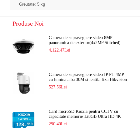
Greutate: 5 kg
Produse Noi
Camera de supraveghere video 8MP
panoramica de exterior(4x2MP Stitched)
Navaio NGC-7482PR
4,122.47Lei
Camera de supraveghere video IP PT 4MP
cu lumina alba 30M si lentila fixa Hikvision
DS-2DE2C400SCG-E F1
527.56Lei
Card microSD Kioxia pentru CCTV cu
capacitate memorie 128GB Ultra HD 4K
LMEX2L128GG2
290.40Lei