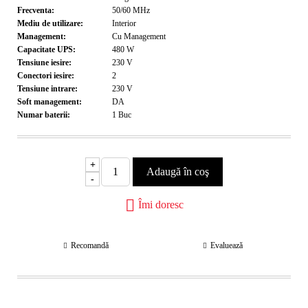
Frecventa:
50/60
MHz
Mediu de utilizare:
Interior
Management:
Cu Management
Capacitate UPS:
480
W
Tensiune iesire:
230
V
Conectori iesire:
2
Tensiune intrare:
230
V
Soft management:
DA
Numar baterii:
1
Buc
+
-
Îmi doresc
Recomandă
Evaluează