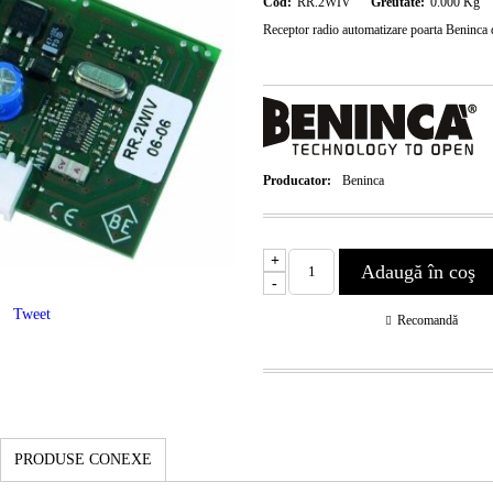
Cod:
RR.2WIV
Greutate:
0.000
Kg
Receptor radio automatizare poarta Beninc
Producator:
Beninca
+
-
Tweet
Recomandă
PRODUSE CONEXE