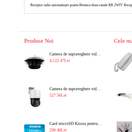
Receptor radio automatizare poarta Beninca doua canale RR.2WIV Receptor 
Produse Noi
Cele m
Camera de supraveghere video 8MP panoramica de exterior(4x2MP Stitched) Navaio NGC-7482PR
4,122.47Lei
Camera de supraveghere video IP PT 4MP cu lumina alba 30M si lentila fixa Hikvision DS-2DE2C400SCG-E F1
527.56Lei
Card microSD Kioxia pentru CCTV cu capacitate memorie 128GB Ultra HD 4K LMEX2L128GG2
290.40Lei