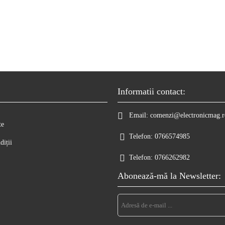
Informatii contact:
Email:
comenzi@electronicmag.r
te
Telefon:
0766574985
diții
Telefon:
0766262982
Abonează-mă la Newsletter: