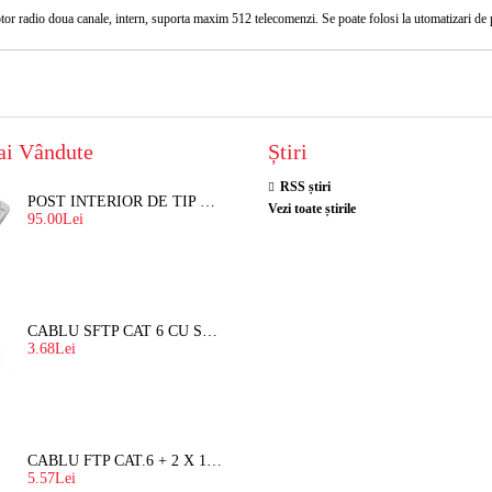
radio doua canale, intern, suporta maxim 512 telecomenzi. Se poate folosi la utomatizari de po
ai Vândute
Știri
RSS știri
POST INTERIOR DE TIP TELEFON RESEL, T8018 PENTRU INTERFON DE BLOC
Vezi toate știrile
95.00Lei
CABLU SFTP CAT 6 CU SUFA, DE EXTERIOR 8 FIRE X 0,56 MM
3.68Lei
CABLU FTP CAT.6 + 2 X 1.5 MM2 ( LITAT ) CU SUFA
5.57Lei