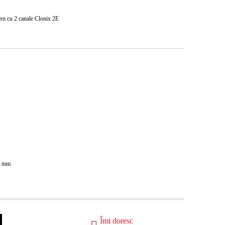
ern cu 2 canale Clonix 2E
9
mm
Îmi doresc