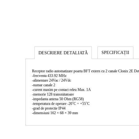
SPECIFICAȚII
DESCRIERE DETALIATĂ
Receptor radio automatizare poarta BFT extern cu 2 canale Clonix 2E Deta
-frecventa 433.92 MHz
-alimentare 24Vac / 24Vdc
-numar canale 2
-curent maxim pe contact releu Max. 1A
-memorie 128 transmitatoare
-impedanta antena 50 Ohm (RG58)
-temperatura de operare -20˚C ÷ +55˚C
-grad de protectie IP44
-dimensiuni 162 × 68 × 39 mm