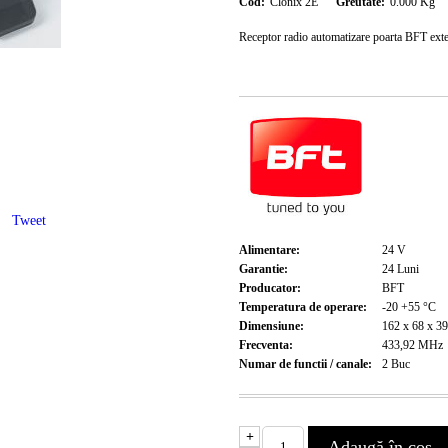
Cod:
Clonix 2E
Greutate:
0.000
Kg
Receptor radio automatizare poarta BFT ext
Tweet
Alimentare:
24
V
Garantie:
24
Luni
Producator:
BFT
Temperatura de operare:
-20 +55
°C
Dimensiune:
162 x 68 x 3
Frecventa:
433,92
MHz
Numar de functii / canale:
2
Buc
+