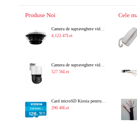
Produse Noi
Cele m
Camera de supraveghere video 8MP panoramica de exterior(4x2MP Stitched) Navaio NGC-7482PR
4,122.47Lei
Camera de supraveghere video IP PT 4MP cu lumina alba 30M si lentila fixa Hikvision DS-2DE2C400SCG-E F1
527.56Lei
Card microSD Kioxia pentru CCTV cu capacitate memorie 128GB Ultra HD 4K LMEX2L128GG2
290.40Lei