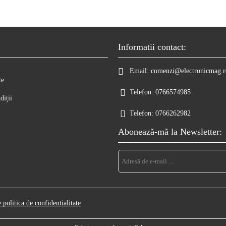
Informatii contact:
Email:
comenzi@electronicmag.r
te
Telefon:
0766574985
diții
Telefon:
0766262982
Abonează-mă la Newsletter:
e politica de confidentialitate