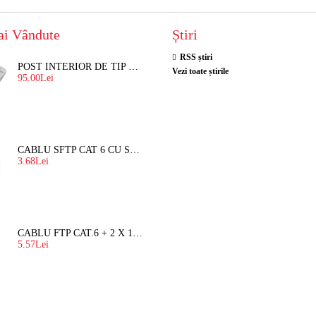
ai Vândute
Știri
RSS știri
POST INTERIOR DE TIP TELEFON RESEL, T8018 PENTRU INTERFON DE BLOC
Vezi toate știrile
95.00Lei
CABLU SFTP CAT 6 CU SUFA, DE EXTERIOR 8 FIRE X 0,56 MM
3.68Lei
CABLU FTP CAT.6 + 2 X 1.5 MM2 ( LITAT ) CU SUFA
5.57Lei