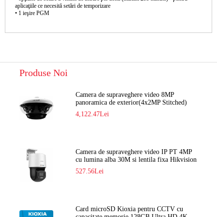
aplicaţiile ce necesită setări de temporizare
• 1 ieşire PGM
Produse Noi
Camera de supraveghere video 8MP
panoramica de exterior(4x2MP Stitched)
Navaio NGC-7482PR
4,122.47Lei
Camera de supraveghere video IP PT 4MP
cu lumina alba 30M si lentila fixa Hikvision
DS-2DE2C400SCG-E F1
527.56Lei
Card microSD Kioxia pentru CCTV cu
capacitate memorie 128GB Ultra HD 4K