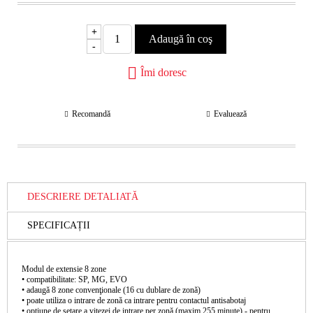
+
-
Îmi doresc
Recomandă
Evaluează
DESCRIERE DETALIATĂ
SPECIFICAȚII
Modul de extensie 8 zone
• compatibilitate: SP, MG, EVO
• adaugă 8 zone convenţionale (16 cu dublare de zonă)
• poate utiliza o intrare de zonă ca intrare pentru contactul antisabotaj
• opţiune de setare a vitezei de intrare per zonă (maxim 255 minute) - pentru