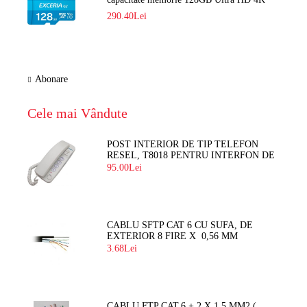
LMEX2L128GG2
290.40Lei
Abonare
Cele mai Vândute
POST INTERIOR DE TIP TELEFON
RESEL, T8018 PENTRU INTERFON DE
BLOC
95.00Lei
CABLU SFTP CAT 6 CU SUFA, DE
EXTERIOR 8 FIRE X 0,56 MM
3.68Lei
CABLU FTP CAT.6 + 2 X 1.5 MM2 (