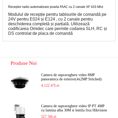
Receptor radio automatizare poarta FAAC cu 2 canale XF 433 Mhz
Modulul de recepție pentru tablourile de comandă pe 
24V pentru E024 și E124 , cu 2 canale pentru 
deschiderea completă și parțială. Utilizează 
codificarea Omidec care permite codarea SLH, RC și 
DS controlat de placa de comandă
Produse Noi
Camera de supraveghere video 8MP
panoramica de exterior(4x2MP Stitched)
Navaio NGC-7482PR
4,122.47Lei
Camera de supraveghere video IP PT 4MP
cu lumina alba 30M si lentila fixa Hikvision
DS-2DE2C400SCG-E F1
527.56Lei