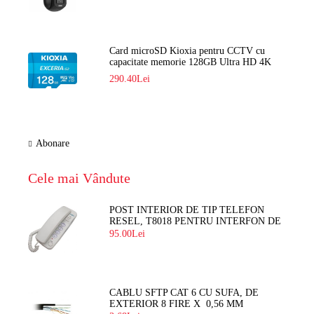
Card microSD Kioxia pentru CCTV cu
capacitate memorie 128GB Ultra HD 4K
LMEX2L128GG2
290.40Lei
Abonare
Cele mai Vândute
POST INTERIOR DE TIP TELEFON
RESEL, T8018 PENTRU INTERFON DE
BLOC
95.00Lei
CABLU SFTP CAT 6 CU SUFA, DE
EXTERIOR 8 FIRE X 0,56 MM