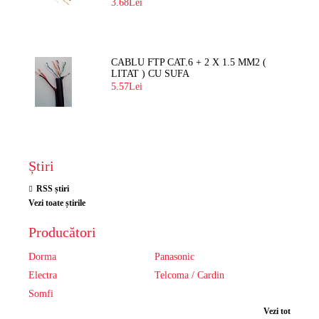
3.68Lei
CABLU FTP CAT.6 + 2 X 1.5 MM2 (
LITAT ) CU SUFA
5.57Lei
Știri
RSS știri
Vezi toate știrile
Producători
Dorma
Panasonic
Electra
Telcoma / Cardin
Somfi
Vezi tot