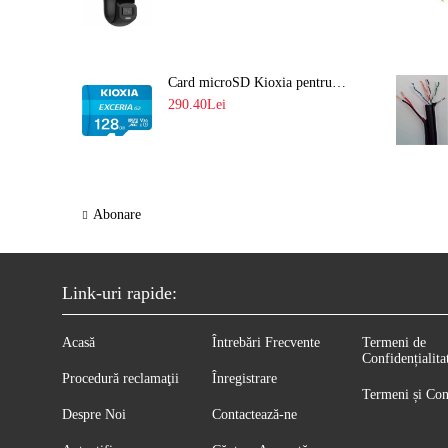
Card microSD Kioxia pentru CCTV cu capacitate memorie 128GB Ultra HD 4K LMEX2L128GG2
290.40Lei
Abonare
Link-uri rapide:
Acasă
Întrebări Frecvente
Termeni de
Confidențialita
Procedură reclamaţii
Înregistrare
Termeni și Con
Despre Noi
Contactează-ne