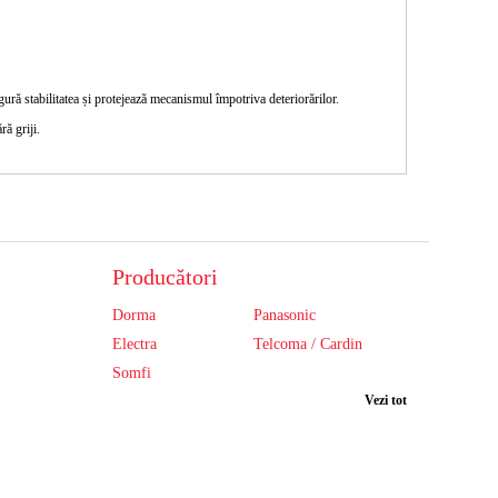
igură stabilitatea și protejează mecanismul împotriva deteriorărilor.
ră griji.
Producători
Dorma
Panasonic
Electra
Telcoma / Cardin
Somfi
Vezi tot