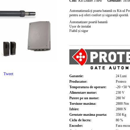
Cod:
Kit Leader 3 new
Greutate:
16.0
Automatizează-ți poarta batantă cu
Kit-ul P
pentru a-ți oferi confort și siguranță sporită.
Automatizare poartă batantă
Ușor de instalat
Fiabil și sigur
Tweet
Garantie:
24
Luni
Producator:
Proteco
Temperatura de operare:
-20 +50
°
Alimentare motor:
230
V
Putere pe un motor:
280
W
Torsiune maxima:
2800
Nm
Izbire:
2800
N
Greutate maxima poarta:
350
Kg
Ciclu de lucru:
80
%
Encoder:
Fara enco