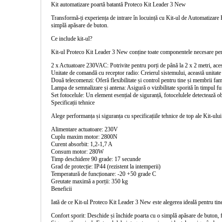
Kit automatizare poartă batantă Proteco Kit Leader 3 New
Transformă-ți experiența de intrare în locuință cu
Kit-ul de Automatizare 
simplă apăsare de buton.
Ce include kit-ul?
Kit-ul Proteco Kit Leader 3 New conține toate componentele necesare pent
2 x Actuatoare 230VAC:
Potrivite pentru porți de până la 2 x 2 metri, aces
Unitate de comandă cu receptor radio:
Creierul sistemului, această unitate 
Două telecomenzi:
Oferă flexibilitate și control pentru tine și membrii fami
Lampa de semnalizare și antena:
Asigură o vizibilitate sporită în timpul fu
Set fotocelule:
Un element esențial de siguranță, fotocelulele detectează ob
Specificații tehnice
Alege performanța și siguranța cu specificațiile tehnice de top ale Kit-ul
Alimentare actuatoare:
230V
Cuplu maxim motor:
2800N
Curent absorbit:
1,2-1,7 A
Consum motor:
280W
Timp deschidere 90 grade:
17 secunde
Grad de protecție:
IP44 (rezistent la intemperii)
Temperatură de funcționare:
-20 +50 grade C
Greutate maximă a porții:
350 kg
Beneficii
Iată de ce Kit-ul Proteco Kit Leader 3 New este alegerea ideală pentru tin
Confort sporit:
Deschide și închide poarta cu o simplă apăsare de buton, 