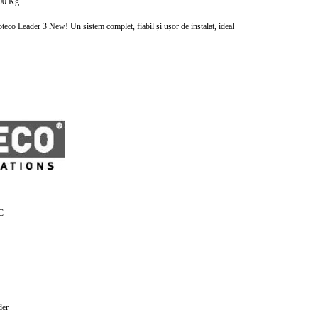
00
Kg
roteco Leader 3 New
! Un sistem complet, fiabil și ușor de instalat, ideal
C
der