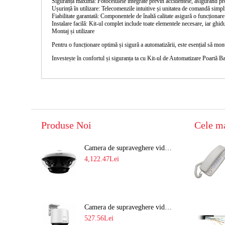
Siguranță maximă:
Fotocelulele integrate previn accidentele, asigurând pro
Ușurință în utilizare:
Telecomenzile intuitive și unitatea de comandă simpli
Fiabilitate garantată:
Componentele de înaltă calitate asigură o funcționare
Instalare facilă:
Kit-ul complet include toate elementele necesare, iar ghidul 
Montaj și utilizare
Pentru o funcționare optimă și sigură a automatizării, este esențial să monte
Investește în confortul și siguranța ta cu
Kit-ul de Automatizare Poartă B
Produse Noi
Cele m
Camera de supraveghere video 8MP panoramica de exterior(4x2MP Stitched) Navaio NGC-7482PR
4,122.47Lei
Camera de supraveghere video IP PT 4MP cu lumina alba 30M si lentila fixa Hikvision DS-2DE2C400SCG-E F1
527.56Lei