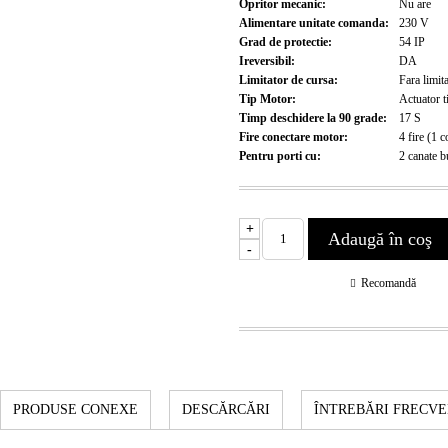
Opritor mecanic:
Nu are
Alimentare unitate comanda:
230
V
Grad de protectie:
54
IP
Ireversibil:
DA
Limitator de cursa:
Fara limit
Tip Motor:
Actuator t
Timp deschidere la 90 grade:
17
S
Fire conectare motor:
4 fire (1 
Pentru porti cu:
2 canate
b
+
-
Recomandă
PRODUSE CONEXE
DESCĂRCĂRI
ÎNTREBĂRI FRECV