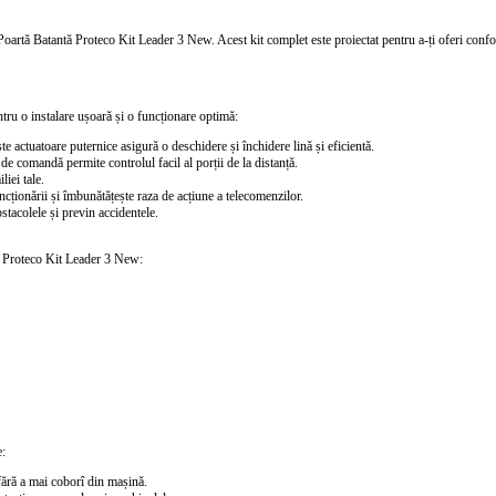
Poartă Batantă Proteco Kit Leader 3 New
. Acest kit complet este proiectat pentru a-ți oferi confo
ru o instalare ușoară și o funcționare optimă:
te actuatoare puternice asigură o deschidere și închidere lină și eficientă.
de comandă permite controlul facil al porții de la distanță.
liei tale.
ncționării și îmbunătățește raza de acțiune a telecomenzilor.
stacolele și previn accidentele.
ui Proteco Kit Leader 3 New:
e:
fără a mai coborî din mașină.