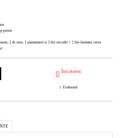
ator
ip piston
comun, 2 de sens, 1 pamantare) si 3 fire encoder + 2 fire limitator cursa
uc
Îmi doresc
Evaluează
ENTE