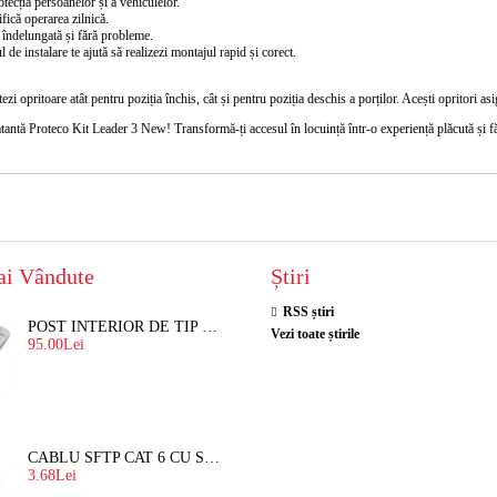
tecția persoanelor și a vehiculelor.
fică operarea zilnică.
 îndelungată și fără probleme.
de instalare te ajută să realizezi montajul rapid și corect.
zi opritoare atât pentru poziția închis, cât și pentru poziția deschis a porților. Acești opritori as
atantă Proteco Kit Leader 3 New
! Transformă-ți accesul în locuință într-o experiență plăcută și fă
ai Vândute
Știri
RSS știri
POST INTERIOR DE TIP TELEFON RESEL, T8018 PENTRU INTERFON DE BLOC
Vezi toate știrile
95.00Lei
CABLU SFTP CAT 6 CU SUFA, DE EXTERIOR 8 FIRE X 0,56 MM
3.68Lei