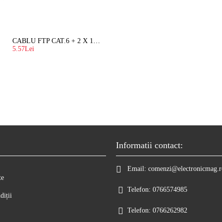
CABLU FTP CAT.6 + 2 X 1.5 MM2 ( LITAT ) CU SUFA
5.57Lei
Informatii contact:
Email:
comenzi@electronicmag.r
te
Telefon:
0766574985
diții
Telefon:
0766262982