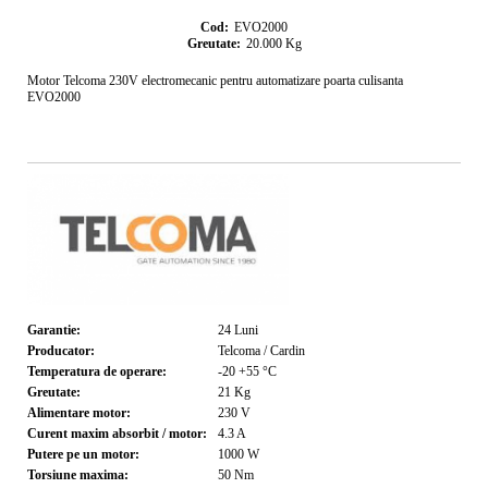
Cod:
EVO2000
Greutate:
20.000
Kg
Motor Telcoma 230V electromecanic pentru automatizare poarta culisanta
EVO2000
Garantie:
24
Luni
Producator:
Telcoma / Cardin
Temperatura de operare:
-20 +55
°C
Greutate:
21
Kg
Alimentare motor:
230
V
Curent maxim absorbit / motor:
4.3
A
Putere pe un motor:
1000
W
Torsiune maxima:
50
Nm