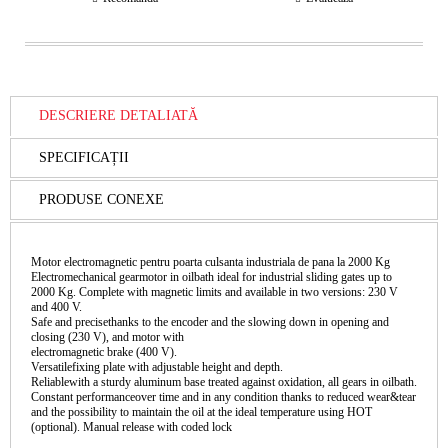
DESCRIERE DETALIATĂ
SPECIFICAȚII
PRODUSE CONEXE
Motor electromagnetic pentru poarta culsanta industriala de pana la 2000 Kg
Electromechanical gearmotor in oilbath ideal for industrial sliding gates up to
2000 Kg. Complete with magnetic limits and available in two versions: 230 V
and 400 V.
Safe and precisethanks to the encoder and the slowing down in opening and
closing (230 V), and motor with
electromagnetic brake (400 V).
Versatilefixing plate with adjustable height and depth.
Reliablewith a sturdy aluminum base treated against oxidation, all gears in oilbath.
Constant performanceover time and in any condition thanks to reduced wear&tear
and the possibility to maintain the oil at the ideal temperature using HOT
(optional). Manual release with coded lock