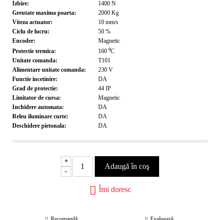
Izbire:
1400
N
Greutate maxima poarta:
2000
Kg
Viteza actuator:
10
mm/s
Ciclu de lucru:
50
%
Encoder:
Magnetic
Protectie termica:
160
⁰C
Unitate comanda:
T101
Alimentare unitate comanda:
230
V
Functie incetinire:
DA
Grad de protectie:
44
IP
Limitator de cursa:
Magnetic
Inchidere automata:
DA
Releu iluminare curte:
DA
Deschidere pietonala:
DA
+
-
Îmi doresc
Recomandă
Evaluează