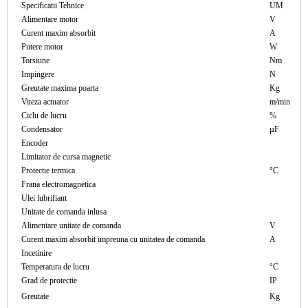
Specificatii Tehnice
UM
Alimentare motor
V
Curent maxim absorbit
A
Putere motor
W
Torsiune
Nm
Impingere
N
Greutate maxima poarta
Kg
Viteza actuator
m/min
Ciclu de lucru
%
Condensator
µF
Encoder
Limitator de cursa magnetic
Protectie termica
°C
Frana electromagnetica
Ulei lubrifiant
Unitate de comanda inlusa
Alimentare unitate de comanda
V
Curent maxim absorbit impreuna cu unitatea de comanda
A
Incetinire
Temperatura de lucru
°C
Grad de protectie
IP
Greutate
Kg