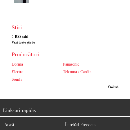
Știri
RSS știri
Vezi toate știrile
Producători
Dorma
Panasonic
Electra
Telcoma / Cardin
Somfi
Vezi tot
Link-uri rapide:
Acasă
Întrebări Frecvente