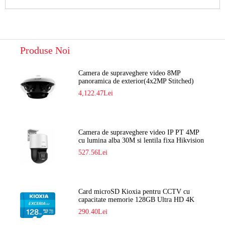
Produse Noi
Camera de supraveghere video 8MP
panoramica de exterior(4x2MP Stitched)
Navaio NGC-7482PR
4,122.47Lei
Camera de supraveghere video IP PT 4MP
cu lumina alba 30M si lentila fixa Hikvision
DS-2DE2C400SCG-E F1
527.56Lei
Card microSD Kioxia pentru CCTV cu
capacitate memorie 128GB Ultra HD 4K
LMEX2L128GG2
290.40Lei