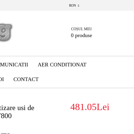
RON
COȘUL MEU
0 produse
MUNICATII
AER CONDITIONAT
OI
CONTACT
481.05Lei
izare usi de
T800