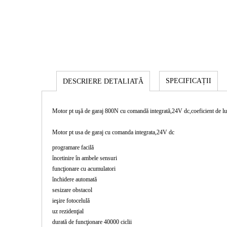
SPECIFICAȚII
DESCRIERE DETALIATĂ
Motor pt uşă de garaj 800N cu comandă integrată,24V dc,coeficient de lu
Motor pt usa de garaj cu comanda integrata,24V dc
programare facilă
încetinire în ambele sensuri
funcţionare cu acumulatori
închidere automată
sesizare obstacol
ieşire fotocelulă
uz rezidenţial
durată de funcţionare 40000 ciclii