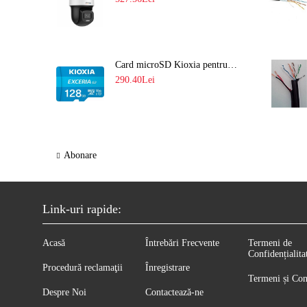
Card microSD Kioxia pentru CCTV cu capacitate memorie 128GB Ultra HD 4K LMEX2L128GG2
290.40Lei
Abonare
Link-uri rapide:
Acasă
Întrebări Frecvente
Termeni de
Confidențialita
Procedură reclamaţii
Înregistrare
Termeni și Con
Despre Noi
Contactează-ne