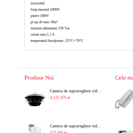
ireversibil
forţa maximă 1000N
putere 180W
pt uşi de max 18m²
tensiune alimentare 230 Vac
curent max.1,1 A
temperatură funcţionare -35°C/+70°C
Produse Noi
Cele m
Camera de supraveghere video 8MP panoramica de exterior(4x2MP Stitched) Navaio NGC-7482PR
4,122.47Lei
Camera de supraveghere video IP PT 4MP cu lumina alba 30M si lentila fixa Hikvision DS-2DE2C400SCG-E F1
527.56Lei