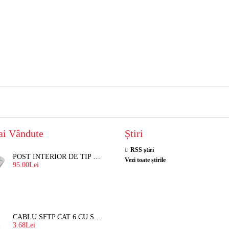
ai Vândute
Știri
RSS știri
POST INTERIOR DE TIP TELEFON RESEL, T8018 PENTRU INTERFON DE BLOC
Vezi toate știrile
95.00Lei
CABLU SFTP CAT 6 CU SUFA, DE EXTERIOR 8 FIRE X 0,56 MM
3.68Lei