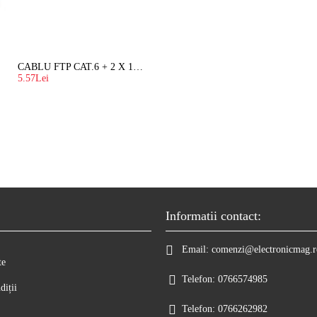
CABLU FTP CAT.6 + 2 X 1.5 MM2 ( LITAT ) CU SUFA
5.57Lei
Informatii contact:
Email:
comenzi@electronicmag.r
te
Telefon:
0766574985
diții
Telefon:
0766262982