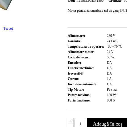
Cod:
INTELLIGENT800
Greutate:
10
Motor pentru automatizare usi de garaj 
Tweet
Alimentare:
230
V
Garantie:
24
Luni
Temperatura de operare:
-35 +70
°C
Alimentare motor:
24
V
Ciclu de lucru:
50
%
Encoder:
DA
Functie incetinire:
DA
Ireversibil:
DA
Curent:
1
A
Inchidere automata:
DA
Tip Motor:
Pe sina
Putere maxima:
180
W
Forta tractiune:
800
N
+
-