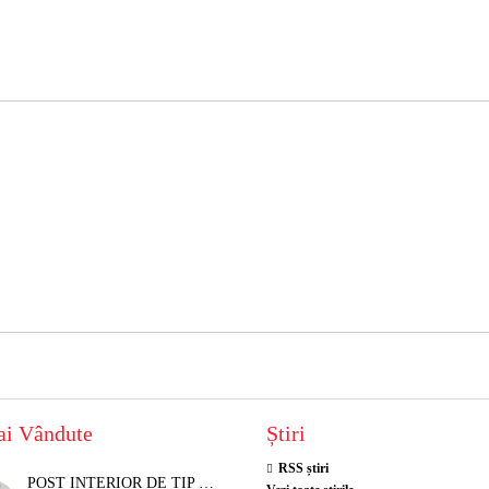
ai Vândute
Știri
RSS știri
POST INTERIOR DE TIP TELEFON RESEL, T8018 PENTRU INTERFON DE BLOC