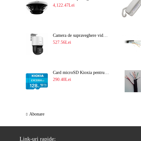
4,122.47Lei
Camera de supraveghere video IP PT 4MP cu lumina alba 30M si lentila fixa Hikvision DS-2DE2C400SCG-E F1
527.56Lei
Card microSD Kioxia pentru CCTV cu capacitate memorie 128GB Ultra HD 4K LMEX2L128GG2
290.40Lei
Abonare
Link-uri rapide: