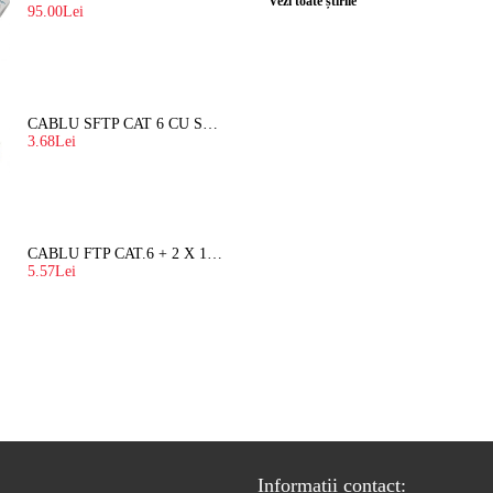
Vezi toate știrile
95.00Lei
CABLU SFTP CAT 6 CU SUFA, DE EXTERIOR 8 FIRE X 0,56 MM
3.68Lei
CABLU FTP CAT.6 + 2 X 1.5 MM2 ( LITAT ) CU SUFA
5.57Lei
Informatii contact: