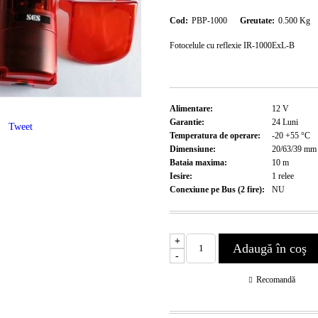
Cod:
PBP-1000
Greutate:
0.500
Kg
Fotocelule cu reflexie IR-1000ExL-B
Alimentare:
12
V
Garantie:
24
Luni
Tweet
Temperatura de operare:
-20 +55
°C
Dimensiune:
20/63/39
mm
Bataia maxima:
10
m
Iesire:
1 relee
Conexiune pe Bus (2 fire):
NU
+
-
Recomandă