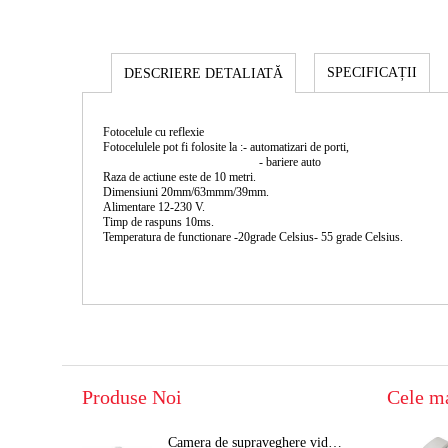
SPECIFICAȚII
DESCRIERE DETALIATĂ
Fotocelule cu reflexie
Fotocelulele pot fi folosite la :- automatizari de porti,
- bariere auto
Raza de actiune este de 10 metri.
Dimensiuni 20mm/63mmm/39mm.
Alimentare 12-230 V.
Timp de raspuns 10ms.
Temperatura de functionare -20grade Celsius- 55 grade Celsius.
Produse Noi
Cele m
Camera de supraveghere video 8MP panoramica de exterior(4x2MP Stitched) Navaio NGC-7482PR